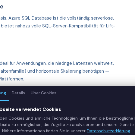
ce
is. Azure SQL Database ist die vollständig serverlose,
ietet nahezu volle SQL-Server-Kompatibilität für Lift-
.
Ideal für Anwendungen, die niedrige Latenzen weltweit,
altenfamilie) und horizontale Skalierung benötigen —
lattformen.
ung
Details
Über Cookies
ta Engineering und Data Science. Bietet die Databricks-
bseite verwendet Cookies
ingle-Sign-On, virtuellen Netzwerken und Azure-Active-
den Cookies und ähnliche Technologien, um Ihnen die bestmögliche
bsite zu ermöglichen, die Zugriffe zu analysieren und unsere Dienste 
. Nähere Informationen finden Sie in unserer
Datenschutzerklärung
.