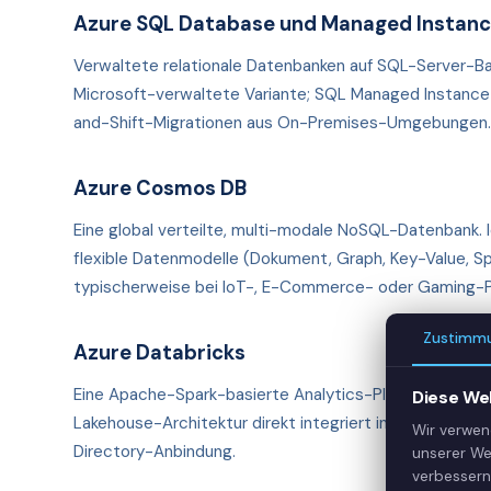
Azure SQL Database und Managed Instan
Verwaltete relationale Datenbanken auf SQL-Server-Bas
Microsoft-verwaltete Variante; SQL Managed Instance b
and-Shift-Migrationen aus On-Premises-Umgebungen
Azure Cosmos DB
Eine global verteilte, multi-modale NoSQL-Datenbank. 
flexible Datenmodelle (Dokument, Graph, Key-Value, Sp
typischerweise bei IoT-, E-Commerce- oder Gaming-P
Zustimm
Azure Databricks
Eine Apache-Spark-basierte Analytics-Plattform für Da
Diese We
Lakehouse-Architektur direkt integriert in Azure mit S
Wir verwen
Directory-Anbindung.
unserer We
verbessern