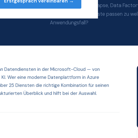
Erstgespräch vereinbaren →
 Data Services im Überblick: Data Lake, Synapse, Data Factor
base, Cosmos DB. Welche Azure-Datendienste passen zu we
Anwendungsfall?
an Datendiensten in der Microsoft-Cloud — von
d KI. Wer eine moderne Datenplattform in Azure
ber 25 Diensten die richtige Kombination für seinen
kturierten Überblick und hilft bei der Auswahl.