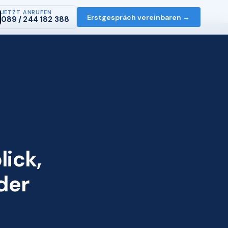
JETZT ANRUFEN
Erstgespräch vereinbaren →
089 / 244 182 388
lick,
der