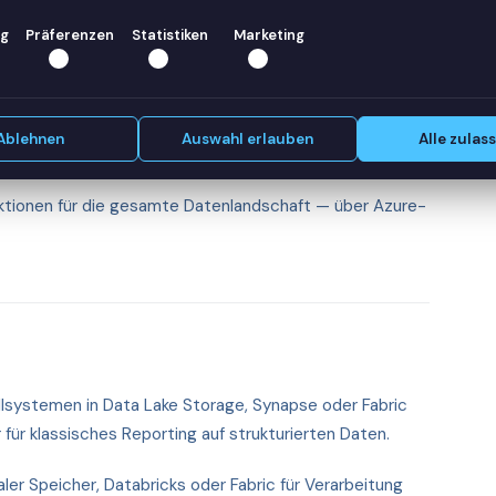
g
Präferenzen
Statistiken
Marketing
mingdaten. Event Hubs nimmt Millionen Events pro
atives Verarbeiten in SQL-Syntax.
Ablehnen
Auswahl erlauben
Alle zulas
tionen für die gesamte Datenlandschaft — über Azure-
lsystemen in Data Lake Storage, Synapse oder Fabric
 für klassisches Reporting auf strukturierten Daten.
ler Speicher, Databricks oder Fabric für Verarbeitung