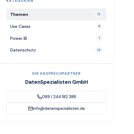
KATEGORIEN
Themen
12
Use Cases
6
Power BI
1
Datenschutz
13
IHR ANSPRECHPARTNER
DatenSpezialisten GmbH
089 / 244 182 388
info@datenspezialisten.de