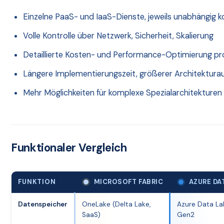
Einzelne PaaS- und IaaS-Dienste, jeweils unabhängig k
Volle Kontrolle über Netzwerk, Sicherheit, Skalierung
Detaillierte Kosten- und Performance-Optimierung pr
Längere Implementierungszeit, größerer Architektur
Mehr Möglichkeiten für komplexe Spezialarchitekturen
Funktionaler Vergleich
FUNKTION
MICROSOFT FABRIC
AZURE DA
Datenspeicher
OneLake (Delta Lake,
Azure Data La
SaaS)
Gen2