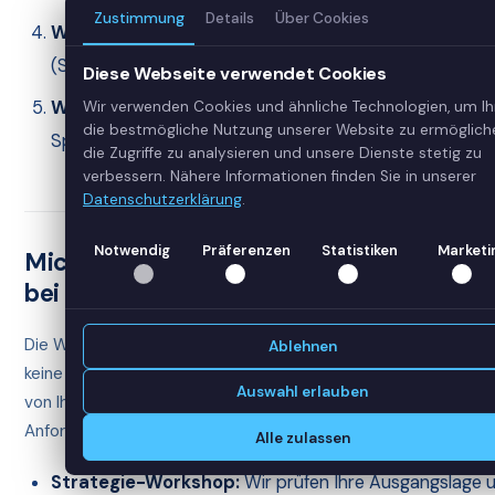
Zustimmung
Details
Über Cookies
Welche Skills hat Ihr Team?
Generalisten → Fabric. S
(Spark, Kubernetes) → Azure.
Diese Webseite verwendet Cookies
Wie heterogen ist Ihre Datenlandschaft?
Sehr het
Wir verwenden Cookies und ähnliche Technologien, um I
die bestmögliche Nutzung unserer Website zu ermöglich
Spezialanforderungen → Azure. Konsolidierung gewüns
die Zugriffe zu analysieren und unsere Dienste stetig zu
verbessern. Nähere Informationen finden Sie in unserer
Datenschutzerklärung
.
Notwendig
Präferenzen
Statistiken
Marketi
Microsoft Fabric vs. Azure Beratung — wi
bei der richtigen Entscheidung
Die Wahl zwischen Microsoft Fabric und klassischen Azure Dat
Ablehnen
keine rein technische, sondern eine strategische Entscheidun
Auswahl erlauben
von Ihren bestehenden Investitionen, Skills, Datenmengen, C
Anforderungen und Zielen ab. Die DatenSpezialisten unterstüt
Alle zulassen
Strategie-Workshop:
Wir prüfen Ihre Ausgangslage 