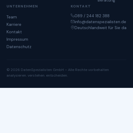
Beratung
UNTERNEHMEN
KONTAKT
089 / 244 182 388
Team
info@datenspezialisten.de
Karriere
Deutschlandweit für Sie da
Kontakt
Impressum
Datenschutz
© 2026 DatenSpezialisten GmbH – Alle Rechte vorbehalten
analysieren. verstehen. entscheiden.