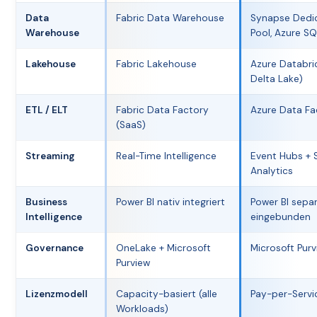
Data
Fabric Data Warehouse
Synapse Dedi
Warehouse
Pool, Azure S
Lakehouse
Fabric Lakehouse
Azure Databri
Delta Lake)
ETL / ELT
Fabric Data Factory
Azure Data Fa
(SaaS)
Streaming
Real-Time Intelligence
Event Hubs + 
Analytics
Business
Power BI nativ integriert
Power BI sepa
Intelligence
eingebunden
Governance
OneLake + Microsoft
Microsoft Pur
Purview
Lizenzmodell
Capacity-basiert (alle
Pay-per-Servic
Workloads)