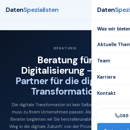
Startseite
Leistungen
Beratung
Digitalisierung
Daten
Spezialisten
Daten
Spezi
Was wir biete
Aktuelle The
BERATUNG
Beratung für
Team
Digitalisierung
— Ihr
Karriere
Partner für die digitale
Transformation
Kontakt
Die digitale Transformation ist kein Selbstzweck — sie
muss zu Ihrem Unternehmen passen. Als erfahrene IT-
089 
Berater begleiten wir Sie herstellerunabhängig auf dem
Weg in die digitale Zukunft: von der Prozessanalyse über