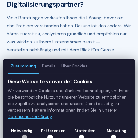
Digitalisierungspartner?
Viele Beratungen verkaufen Ihnen die Lösung, bevor sie
das Problem verstanden haben. Bei uns ist das anders: Wir
hören zuerst zu, analysieren gründlich und empfehlen nur,
was wirklich zu Ihrem Unternehmen passt —
herstellerunabhängig und mit dem Blick fürs Ganze.
Zustimmung
Details
Über Cookies
Herstellerunabhängig
Diese Webseite verwendet Cookies
Wir sind an keinen Hersteller oder Anbieter
Wir verwenden Cookies und ähnliche Technologien, um Ihnen
gebunden. Unsere Empfehlungen basieren
die bestmögliche Nutzung unserer Website zu ermöglichen,
ausschließlich auf Ihren Anforderungen — nicht auf
die Zugriffe zu analysieren und unsere Dienste stetig zu
Provisionen oder Partnerschaften. So erhalten Sie
verbessern. Nähere Informationen finden Sie in unserer
immer die Lösung, die am besten zu Ihnen passt.
Datenschutzerklärung
.
Notwendig
Präferenzen
Statistiken
Marketing