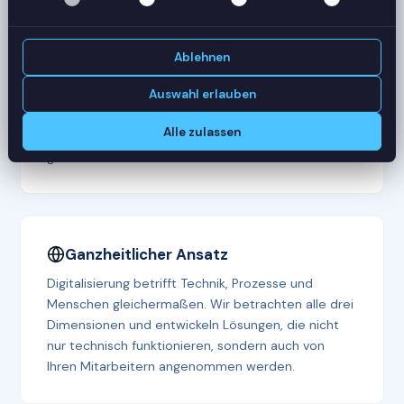
Praxiserprobt
Mit über 40 erfolgreich abgeschlossenen
Ablehnen
Digitalisierungs­projekten kennen wir die typischen
Herausforderungen und wissen, wie man sie löst.
Auswahl erlauben
Unsere Berater bringen Erfahrung aus
Alle zulassen
verschiedenen Branchen und Unternehmens­
größen mit.
Ganzheitlicher Ansatz
Digitalisierung betrifft Technik, Prozesse und
Menschen gleichermaßen. Wir betrachten alle drei
Dimensionen und entwickeln Lösungen, die nicht
nur technisch funktionieren, sondern auch von
Ihren Mitarbeitern angenommen werden.