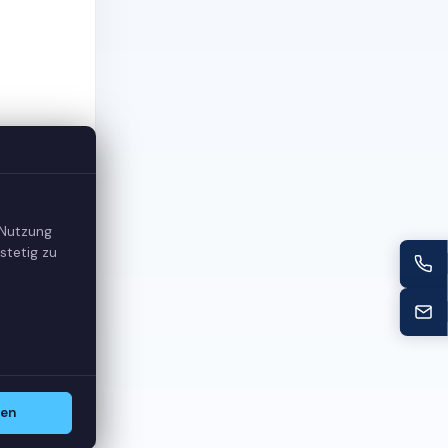
glich
 Nutzung
stetig zu
sen