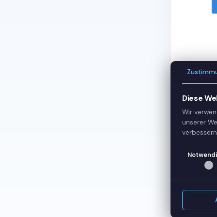
Zustimm
Wir 
Diese We
Wir verwen
unserer We
verbessern
S
Notwendi