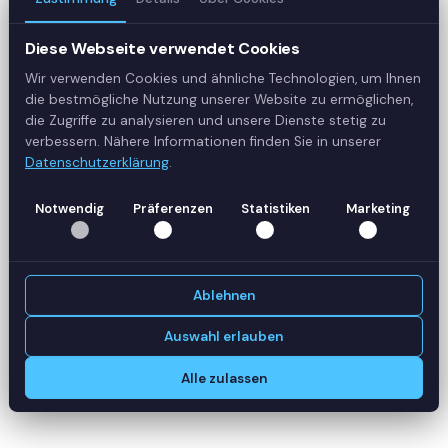
Diese Webseite verwendet Cookies
Wir verwenden Cookies und ähnliche Technologien, um Ihnen
die bestmögliche Nutzung unserer Website zu ermöglichen,
Databricks vs. Microsoft Fabric vs.
die Zugriffe zu analysieren und unsere Dienste stetig zu
Snowflake
verbessern. Nähere Informationen finden Sie in unserer
Datenschutzerklärung
.
Databricks ist besonders stark, wenn Data Engineering,
Machine Learning und Streaming im Mittelpunkt stehen.
Notwendig
Präferenzen
Statistiken
Marketing
Microsoft Fabric
punktet bei tief integrierten Microsoft-
Stacks und schneller Power-BI-Anbindung.
Snowflake
ist
die stärkste reine SQL-Cloud-Datenwarehouse-Lösung,
Ablehnen
hat aber bei ML- und Streaming-Workloads
Nachholbedarf. Die Wahl hängt von Skill-Profil,
Auswahl erlauben
bestehender Cloud-Investition und Anwendungsfokus ab
Alle zulassen
— eine Pauschalantwort gibt es nicht.