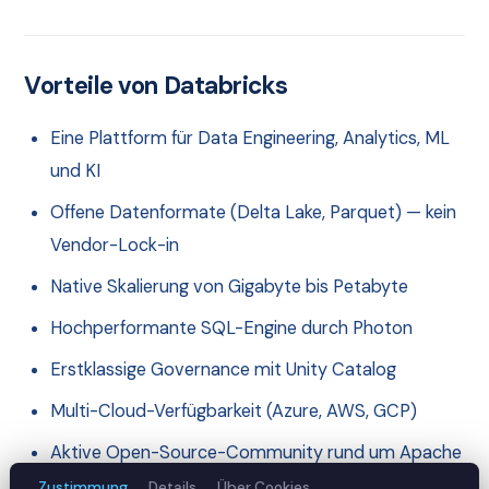
Vorteile von Databricks
Eine Plattform für Data Engineering, Analytics, ML
und KI
Offene Datenformate (Delta Lake, Parquet) — kein
Vendor-Lock-in
Native Skalierung von Gigabyte bis Petabyte
Hochperformante SQL-Engine durch Photon
Erstklassige Governance mit Unity Catalog
Multi-Cloud-Verfügbarkeit (Azure, AWS, GCP)
Aktive Open-Source-Community rund um Apache
Spark, Delta Lake und MLflow
Zustimmung
Details
Über Cookies