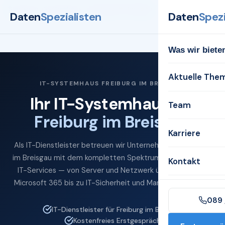
Startseite
Systemhaus
Freiburg im Breisgau
Daten
Spezialisten
Daten
Spezi
Was wir biete
Aktuelle The
IT-SYSTEMHAUS FREIBURG IM BREISGAU
Ihr IT-Systemhaus für
Team
Freiburg im Breisgau
Karriere
Als IT-Dienstleister betreuen wir Unternehmen in Freiburg
im Breisgau mit dem kompletten Spektrum professioneller
Kontakt
IT-Services — von Server und Netzwerk über Cloud und
Microsoft 365 bis zu IT-Sicherheit und Managed Services.
089 
IT-Dienstleister für Freiburg im Breisgau
Kostenfreies Erstgespräch