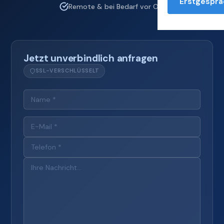
Erstgesprä
Remote & bei Bedarf vor Ort
Jetzt unverbindlich anfragen
SSL-VERSCHLÜSSELT