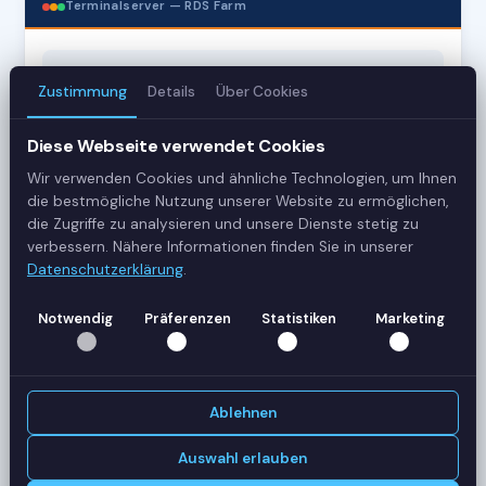
Terminalserver — RDS Farm
3
Zustimmung
Details
Über Cookies
Server
Diese Webseite verwendet Cookies
42
Wir verwenden Cookies und ähnliche Technologien, um Ihnen
Sessions
die bestmögliche Nutzung unserer Website zu ermöglichen,
die Zugriffe zu analysieren und unsere Dienste stetig zu
verbessern. Nähere Informationen finden Sie in unserer
Healthy
Datenschutzerklärung
.
Status
Notwendig
Präferenzen
Statistiken
Marketing
SERVER-AUSLASTUNG
RDS-SRV01
18 Sessions
CPU
62%
Ablehnen
RAM
78%
RDS-SRV02
Auswahl erlauben
14 Sessions
CPU
45%