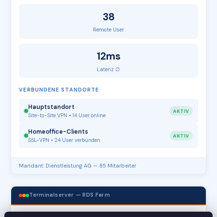
38
Remote User
12ms
Latenz ∅
VERBUNDENE STANDORTE
Hauptstandort
AKTIV
Site-to-Site VPN • 14 User online
Homeoffice-Clients
AKTIV
SSL-VPN • 24 User verbunden
Mandant: Dienstleistung AG — 85 Mitarbeiter
Terminalserver — RDS Farm