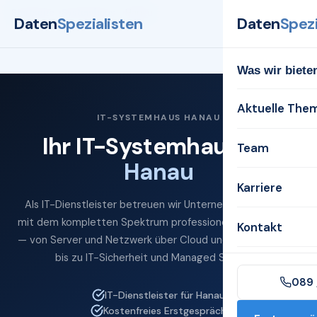
Startseite
Systemhaus
Hanau
Daten
Spezialisten
Daten
Spezi
Was wir biete
Aktuelle The
IT-SYSTEMHAUS HANAU
Ihr IT-Systemhaus für
Team
Hanau
Karriere
Als IT-Dienstleister betreuen wir Unternehmen in Hanau
mit dem kompletten Spektrum professioneller IT-Services
Kontakt
— von Server und Netzwerk über Cloud und Microsoft 365
bis zu IT-Sicherheit und Managed Services.
089 
IT-Dienstleister für Hanau
Kostenfreies Erstgespräch