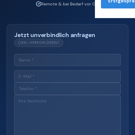
Erstgesprä
Remote & bei Bedarf vor Ort
Jetzt unverbindlich anfragen
SSL-VERSCHLÜSSELT