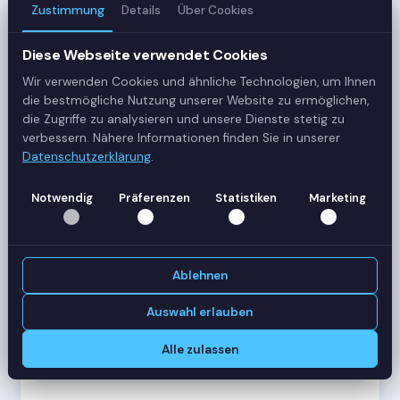
Zustimmung
Details
Über Cookies
3
Server
Diese Webseite verwendet Cookies
Wir verwenden Cookies und ähnliche Technologien, um Ihnen
42
die bestmögliche Nutzung unserer Website zu ermöglichen,
Sessions
die Zugriffe zu analysieren und unsere Dienste stetig zu
verbessern. Nähere Informationen finden Sie in unserer
Datenschutzerklärung
.
Healthy
Status
Notwendig
Präferenzen
Statistiken
Marketing
SERVER-AUSLASTUNG
RDS-SRV01
18 Sessions
Ablehnen
CPU
62%
RAM
78%
Auswahl erlauben
RDS-SRV02
14 Sessions
Alle zulassen
CPU
45%
RAM
61%