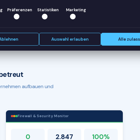
ir helfen
g
Präferenzen
Statistiken
Marketing
Erstgespräch vereinbaren
Ablehnen
Auswahl erlauben
Alle zulas
betreut
nternehmen aufbauen und
Firewall & Security Monitor
0
2.847
100%