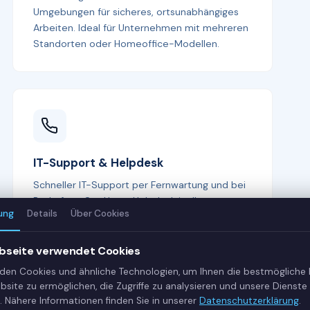
Umgebungen für sicheres, ortsunabhängiges
Arbeiten. Ideal für Unternehmen mit mehreren
Standorten oder Homeoffice-Modellen.
IT-Support & Helpdesk
Schneller IT-Support per Fernwartung und bei
Bedarf vor Ort. Unser Helpdesk ist Ihr erster
ung
Details
Über Cookies
Ansprechpartner bei allen IT-Fragen —
kompetent, freundlich und lösungsorientiert.
bseite verwendet Cookies
den Cookies und ähnliche Technologien, um Ihnen die bestmögliche
bsite zu ermöglichen, die Zugriffe zu analysieren und unsere Dienste 
. Nähere Informationen finden Sie in unserer
Datenschutzerklärung
.