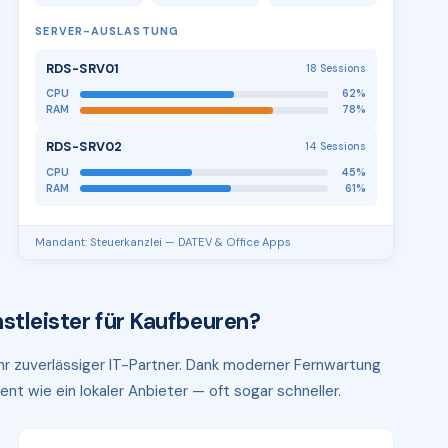
SERVER-AUSLASTUNG
RDS-SRV01
18 Sessions
CPU
62%
RAM
78%
RDS-SRV02
14 Sessions
CPU
45%
RAM
61%
Mandant: Steuerkanzlei — DATEV & Office Apps
stleister für Kaufbeuren?
Ihr zuverlässiger IT-Partner. Dank moderner Fernwartung
ent wie ein lokaler Anbieter — oft sogar schneller.