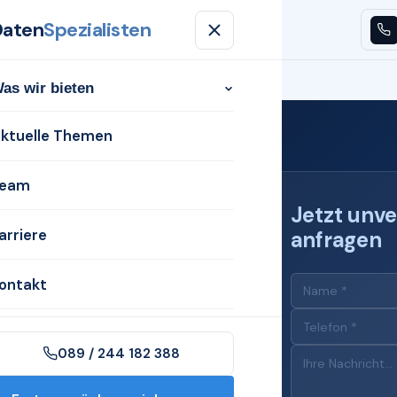
Daten
Spezialisten
n
Aktuelle Themen
Team
Karriere
Kontakt
as wir bieten
ktuelle Themen
eam
Jetzt unve
arriere
anfragen
 für
ontakt
089 / 244 182 388
n Kaufbeuren mit