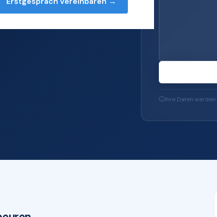
Erstgespräch vereinbaren →
rvices — von Server
u IT-Sicherheit und
Ihre Daten werden 
beuren