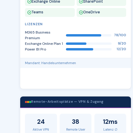
Exchange Online
SharePoint
Teams
OneDrive
LIZENZEN
M365 Business
78/100
Premium
Exchange Online Plan 1
9/20
Power BI Pro
12/20
Mandant: Handelsunternehmen
Remote-Arbeitsplätze — VPN & Zugang
24
38
12ms
Aktive VPN
Remote User
Latenz ∅