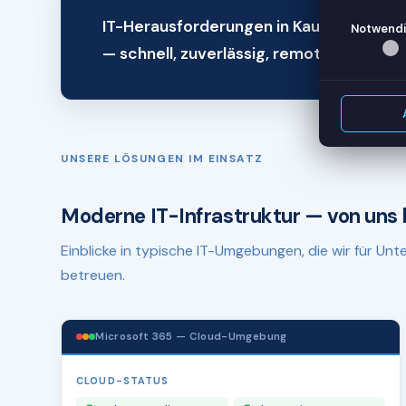
IT-Herausforderungen in Kaufbeuren? W
Notwendi
— schnell, zuverlässig, remote.
UNSERE LÖSUNGEN IM EINSATZ
Moderne IT-Infrastruktur — von uns 
Einblicke in typische IT-Umgebungen, die wir für U
betreuen.
Microsoft 365 — Cloud-Umgebung
CLOUD-STATUS