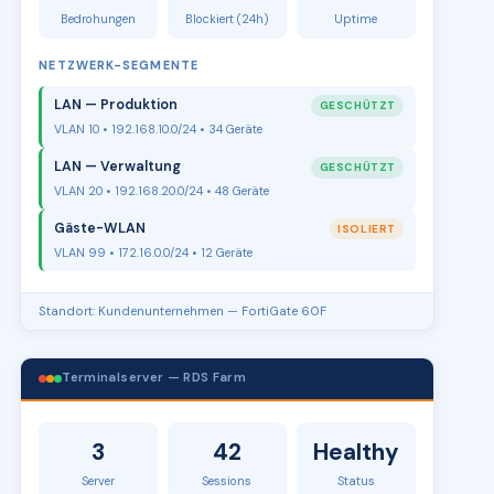
Bedrohungen
Blockiert (24h)
Uptime
NETZWERK-SEGMENTE
LAN — Produktion
GESCHÜTZT
VLAN 10 • 192.168.10.0/24 • 34 Geräte
LAN — Verwaltung
GESCHÜTZT
VLAN 20 • 192.168.20.0/24 • 48 Geräte
Gäste-WLAN
ISOLIERT
VLAN 99 • 172.16.0.0/24 • 12 Geräte
Standort: Kundenunternehmen — FortiGate 60F
Terminalserver — RDS Farm
3
42
Healthy
Server
Sessions
Status