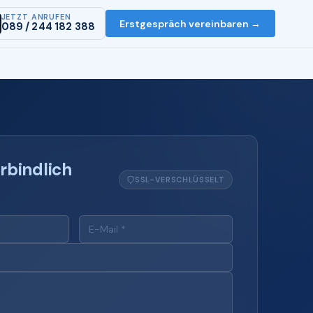
JETZT ANRUFEN
Erstgespräch vereinbaren →
089 / 244 182 388
rbindlich
SSL-VERSCHLÜSSELT