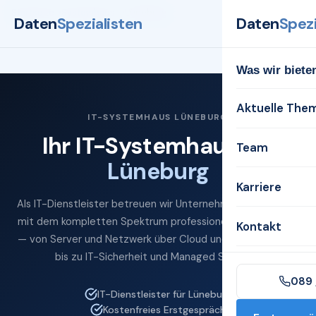
Startseite
Systemhaus
Lüneburg
Daten
Spezialisten
Daten
Spezi
Was wir biete
Aktuelle The
IT-SYSTEMHAUS LÜNEBURG
Ihr IT-Systemhaus für
Team
Lüneburg
Karriere
Als IT-Dienstleister betreuen wir Unternehmen in Lüneburg
mit dem kompletten Spektrum professioneller IT-Services
Kontakt
— von Server und Netzwerk über Cloud und Microsoft 365
bis zu IT-Sicherheit und Managed Services.
089 
IT-Dienstleister für Lüneburg
Kostenfreies Erstgespräch