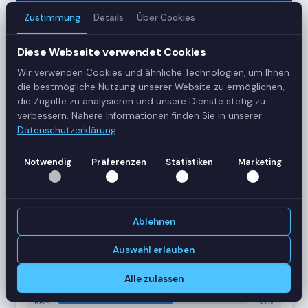
Zustimmung
Details
Über Cookies
3
Diese Webseite verwendet Cookies
Server
Wir verwenden Cookies und ähnliche Technologien, um Ihnen
42
die bestmögliche Nutzung unserer Website zu ermöglichen,
die Zugriffe zu analysieren und unsere Dienste stetig zu
Sessions
verbessern. Nähere Informationen finden Sie in unserer
Datenschutzerklärung
.
Healthy
Notwendig
Präferenzen
Statistiken
Marketing
Status
SERVER-AUSLASTUNG
RDS-SRV01
18 Sessions
Ablehnen
CPU
62%
RAM
78%
Auswahl erlauben
RDS-SRV02
14 Sessions
Alle zulassen
CPU
45%
RAM
61%