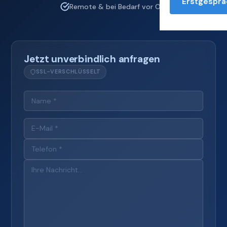
Erstgesprä
Remote & bei Bedarf vor Ort
Jetzt unverbindlich anfragen
SSL-VERSCHLÜSSELT