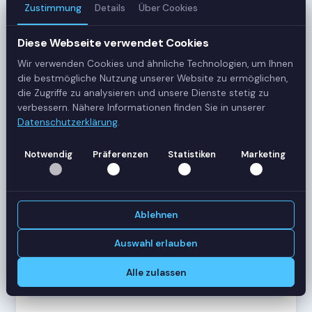
Zustimmung
Details
Über Cookies
3
Server
Diese Webseite verwendet Cookies
Wir verwenden Cookies und ähnliche Technologien, um Ihnen
42
die bestmögliche Nutzung unserer Website zu ermöglichen,
Sessions
die Zugriffe zu analysieren und unsere Dienste stetig zu
verbessern. Nähere Informationen finden Sie in unserer
Datenschutzerklärung
.
Healthy
Status
Notwendig
Präferenzen
Statistiken
Marketing
SERVER-AUSLASTUNG
RDS-SRV01
18 Sessions
Ablehnen
CPU
62%
RAM
78%
Auswahl erlauben
RDS-SRV02
14 Sessions
Alle zulassen
CPU
45%
RAM
61%