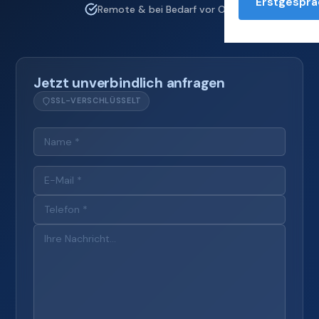
Erstgesprä
Remote & bei Bedarf vor Ort
Jetzt unverbindlich anfragen
SSL-VERSCHLÜSSELT