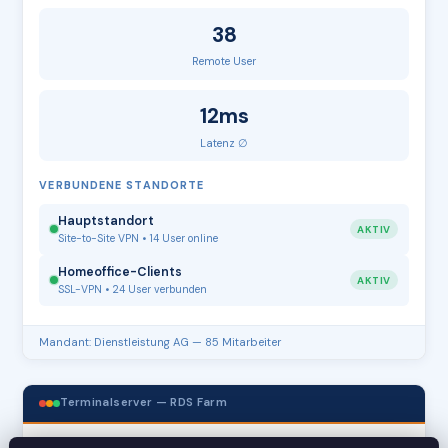
38
Remote User
12ms
Latenz ∅
VERBUNDENE STANDORTE
Hauptstandort
AKTIV
Site-to-Site VPN • 14 User online
Homeoffice-Clients
AKTIV
SSL-VPN • 24 User verbunden
Mandant: Dienstleistung AG — 85 Mitarbeiter
Terminalserver — RDS Farm