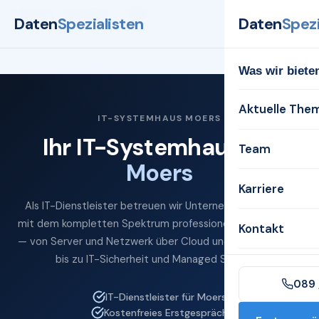
Startseite
Systemhaus
Moers
Daten
Spezialisten
Daten
Spezi
Was wir biete
Aktuelle The
IT-SYSTEMHAUS MOERS
Ihr IT-Systemhaus für
Team
Moers
Karriere
Als IT-Dienstleister betreuen wir Unternehmen in Moers
mit dem kompletten Spektrum professioneller IT-Services
Kontakt
— von Server und Netzwerk über Cloud und Microsoft 365
bis zu IT-Sicherheit und Managed Services.
089 
IT-Dienstleister für Moers
Kostenfreies Erstgespräch