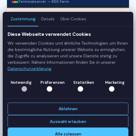
Terminalserver — RDS Farm
Zustimmung
Details
Über Cookies
3
Server
Diese Webseite verwendet Cookies
Wir verwenden Cookies und ähnliche Technologien, um Ihnen
42
die bestmögliche Nutzung unserer Website zu ermöglichen,
Sessions
die Zugriffe zu analysieren und unsere Dienste stetig zu
verbessern. Nähere Informationen finden Sie in unserer
Datenschutzerklärung
.
Healthy
Status
Notwendig
Präferenzen
Statistiken
Marketing
SERVER-AUSLASTUNG
RDS-SRV01
18 Sessions
Ablehnen
CPU
62%
RAM
78%
Auswahl erlauben
RDS-SRV02
14 Sessions
Alle zulassen
CPU
45%