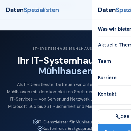
Startseite
Systemhaus
Mühlhausen
Daten
Spezialisten
Daten
Spezi
Was wir biete
Aktuelle The
IT-SYSTEMHAUS MÜHLHAUSEN
Ihr IT-Systemhaus für
Team
Mühlhausen
Karriere
Als IT-Dienstleister betreuen wir Unternehmen in
Mühlhausen mit dem kompletten Spektrum professioneller
Kontakt
IT-Services — von Server und Netzwerk über Cloud und
Microsoft 365 bis zu IT-Sicherheit und Managed Services.
089 
IT-Dienstleister für Mühlhausen
Kostenfreies Erstgespräch