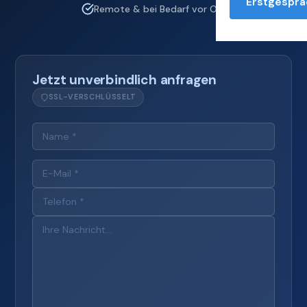
Erstgesprä
Remote & bei Bedarf vor Ort
Jetzt unverbindlich anfragen
SSL-VERSCHLÜSSELT