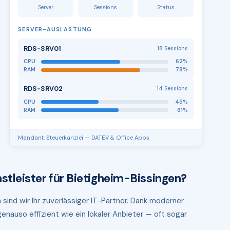
Server
Sessions
Status
SERVER-AUSLASTUNG
RDS-SRV01
18 Sessions
CPU
62%
RAM
78%
RDS-SRV02
14 Sessions
CPU
45%
RAM
61%
Mandant: Steuerkanzlei — DATEV & Office Apps
stleister für Bietigheim-Bissingen?
sind wir Ihr zuverlässiger IT-Partner. Dank moderner
enauso effizient wie ein lokaler Anbieter — oft sogar