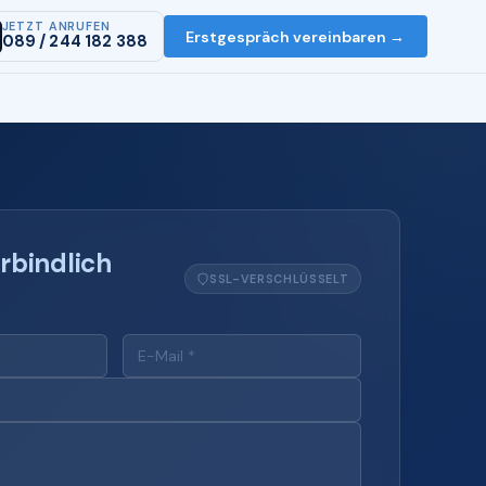
JETZT ANRUFEN
Erstgespräch vereinbaren →
089 / 244 182 388
rbindlich
SSL-VERSCHLÜSSELT