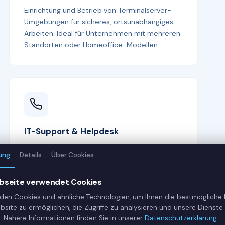
Einrichtung und Betrieb von Terminalserver-
Umgebungen für sicheres, ortsunabhängiges
Arbeiten. Ideal für Unternehmen mit mehreren
Standorten oder Homeoffice-Modellen.
IT-Support & Helpdesk
Schneller IT-Support per Fernwartung und bei
ung
Details
Über Cookies
Bedarf vor Ort. Unser Helpdesk ist Ihr erster
Ansprechpartner bei allen IT-Fragen —
bseite verwendet Cookies
kompetent, freundlich und lösungsorientiert.
den Cookies und ähnliche Technologien, um Ihnen die bestmögliche
bsite zu ermöglichen, die Zugriffe zu analysieren und unsere Dienste 
. Nähere Informationen finden Sie in unserer
Datenschutzerklärung
.