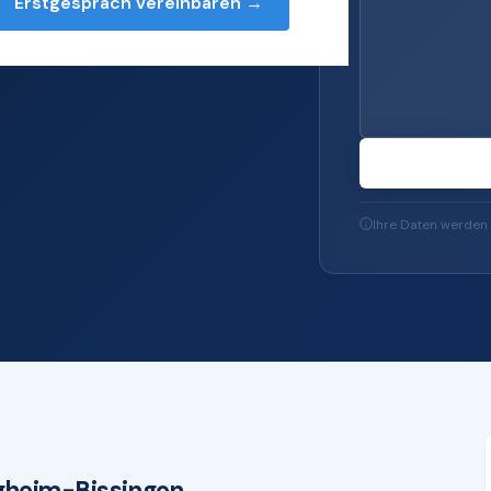
Erstgespräch vereinbaren →
oneller IT-Services
soft 365 bis zu IT-
Ihre Daten werden 
gheim-Bissingen