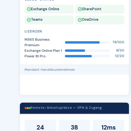
Exchange Online
SharePoint
Teams
OneDrive
LIZENZEN
M365 Business
78/100
Premium
Exchange Online Plan 1
9/20
Power BI Pro
12/20
Mandant: Handelsunternehmen
Remote-Arbeitsplätze — VPN & Zugang
24
38
12ms