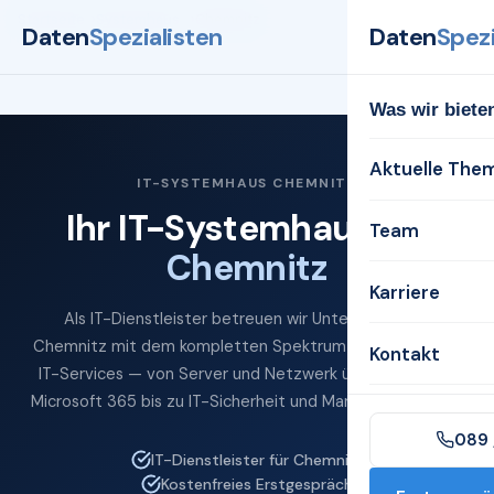
Startseite
Systemhaus
Chemnitz
Daten
Spezialisten
Daten
Spezi
Was wir biete
Aktuelle The
IT-SYSTEMHAUS CHEMNITZ
Ihr IT-Systemhaus für
Team
Chemnitz
Karriere
Als IT-Dienstleister betreuen wir Unternehmen in
Chemnitz mit dem kompletten Spektrum professioneller
Kontakt
IT-Services — von Server und Netzwerk über Cloud und
Microsoft 365 bis zu IT-Sicherheit und Managed Services.
089 
IT-Dienstleister für Chemnitz
Kostenfreies Erstgespräch