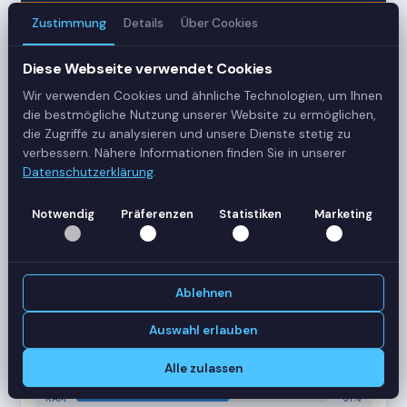
Zustimmung
Details
Über Cookies
3
Diese Webseite verwendet Cookies
Server
Wir verwenden Cookies und ähnliche Technologien, um Ihnen
42
die bestmögliche Nutzung unserer Website zu ermöglichen,
die Zugriffe zu analysieren und unsere Dienste stetig zu
Sessions
verbessern. Nähere Informationen finden Sie in unserer
Datenschutzerklärung
.
Healthy
Notwendig
Präferenzen
Statistiken
Marketing
Status
SERVER-AUSLASTUNG
RDS-SRV01
18 Sessions
Ablehnen
CPU
62%
RAM
78%
Auswahl erlauben
RDS-SRV02
14 Sessions
Alle zulassen
CPU
45%
RAM
61%