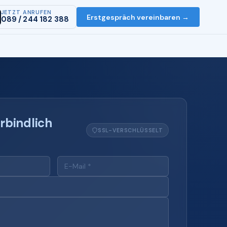
JETZT ANRUFEN
Erstgespräch vereinbaren →
089 / 244 182 388
rbindlich
SSL-VERSCHLÜSSELT