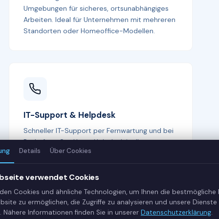
Umgebungen für sicheres, ortsunabhängiges
Arbeiten. Ideal für Unternehmen mit mehreren
Standorten oder Homeoffice-Modellen.
IT-Support & Helpdesk
Schneller IT-Support per Fernwartung und bei
Bedarf vor Ort. Unser Helpdesk ist Ihr erster
ung
Details
Über Cookies
Ansprechpartner bei allen IT-Fragen —
kompetent, freundlich und lösungsorientiert.
bseite verwendet Cookies
den Cookies und ähnliche Technologien, um Ihnen die bestmögliche
bsite zu ermöglichen, die Zugriffe zu analysieren und unsere Dienste 
. Nähere Informationen finden Sie in unserer
Datenschutzerklärung
.