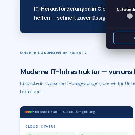
IT-Herausforderungen in Cloppenburg?
Notwendi
helfen — schnell, zuverlässig, remote.
UNSERE LÖSUNGEN IM EINSATZ
Moderne IT-Infrastruktur — von uns 
Einblicke in typische IT-Umgebungen, die wir für U
betreuen.
Microsoft 365 — Cloud-Umgebung
CLOUD-STATUS