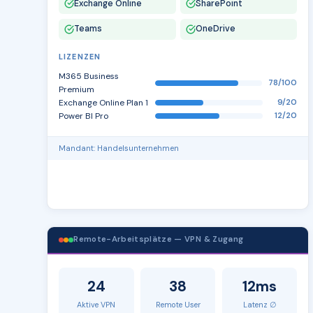
Exchange Online
SharePoint
Teams
OneDrive
LIZENZEN
M365 Business
78/100
Premium
Exchange Online Plan 1
9/20
Power BI Pro
12/20
Mandant: Handelsunternehmen
Remote-Arbeitsplätze — VPN & Zugang
24
38
12ms
Aktive VPN
Remote User
Latenz ∅