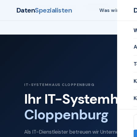
Startseite
Systemhaus
Cloppenburg
Daten
Spezialisten
Was wir biete
W
A
T
K
IT-SYSTEMHAUS CLOPPENBURG
Ihr IT-Systemhaus
K
Cloppenburg
Als IT-Dienstleister betreuen wir Unternehmen i