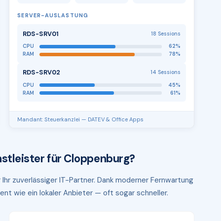
SERVER-AUSLASTUNG
RDS-SRV01
18 Sessions
CPU
62%
RAM
78%
RDS-SRV02
14 Sessions
CPU
45%
RAM
61%
Mandant: Steuerkanzlei — DATEV & Office Apps
stleister für Cloppenburg?
 Ihr zuverlässiger IT-Partner. Dank moderner Fernwartung
ent wie ein lokaler Anbieter — oft sogar schneller.