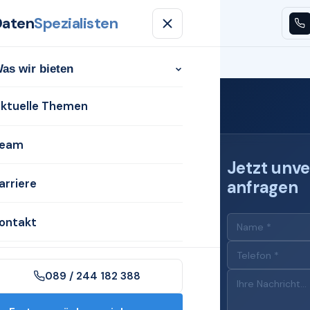
Daten
Spezialisten
n
Aktuelle Themen
Team
Karriere
Kontakt
as wir bieten
ktuelle Themen
eam
Jetzt unve
arriere
anfragen
 für
ontakt
089 / 244 182 388
n Cloppenburg mit