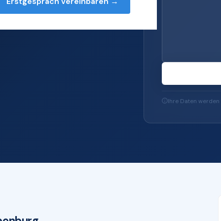
Erstgespräch vereinbaren →
rvices — von Server
u IT-Sicherheit und
Ihre Daten werden 
penburg