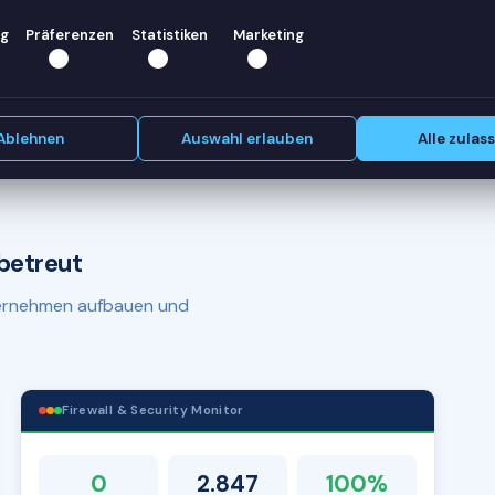
 Wir
g
Präferenzen
Statistiken
Marketing
Erstgespräch vereinbaren
Ablehnen
Auswahl erlauben
Alle zulas
betreut
nternehmen aufbauen und
Firewall & Security Monitor
0
2.847
100%