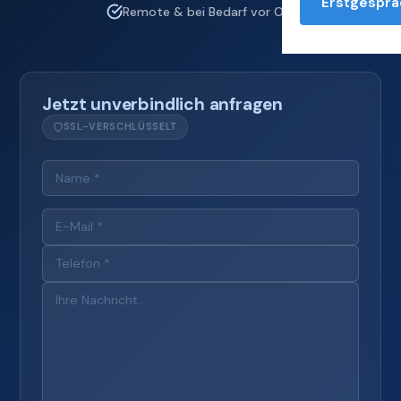
Erstgesprä
Remote & bei Bedarf vor Ort
Jetzt unverbindlich anfragen
SSL-VERSCHLÜSSELT