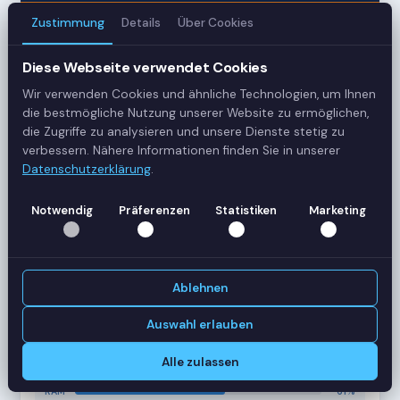
Zustimmung
Details
Über Cookies
3
Diese Webseite verwendet Cookies
Server
Wir verwenden Cookies und ähnliche Technologien, um Ihnen
42
die bestmögliche Nutzung unserer Website zu ermöglichen,
die Zugriffe zu analysieren und unsere Dienste stetig zu
Sessions
verbessern. Nähere Informationen finden Sie in unserer
Datenschutzerklärung
.
Healthy
Notwendig
Präferenzen
Statistiken
Marketing
Status
SERVER-AUSLASTUNG
RDS-SRV01
18 Sessions
Ablehnen
CPU
62%
RAM
78%
Auswahl erlauben
RDS-SRV02
14 Sessions
Alle zulassen
CPU
45%
RAM
61%