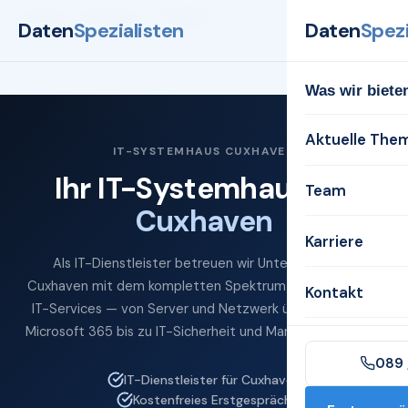
Startseite
Systemhaus
Cuxhaven
Daten
Spezialisten
Daten
Spezi
Was wir biete
Aktuelle The
IT-SYSTEMHAUS CUXHAVEN
Ihr IT-Systemhaus für
Team
Cuxhaven
Karriere
Als IT-Dienstleister betreuen wir Unternehmen in
Cuxhaven mit dem kompletten Spektrum professioneller
Kontakt
IT-Services — von Server und Netzwerk über Cloud und
Microsoft 365 bis zu IT-Sicherheit und Managed Services.
089 
IT-Dienstleister für Cuxhaven
Kostenfreies Erstgespräch