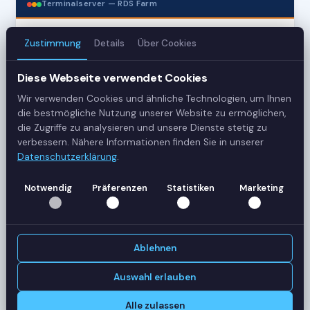
Terminalserver — RDS Farm
Zustimmung
Details
Über Cookies
3
Server
Diese Webseite verwendet Cookies
Wir verwenden Cookies und ähnliche Technologien, um Ihnen
42
die bestmögliche Nutzung unserer Website zu ermöglichen,
Sessions
die Zugriffe zu analysieren und unsere Dienste stetig zu
verbessern. Nähere Informationen finden Sie in unserer
Datenschutzerklärung
.
Healthy
Status
Notwendig
Präferenzen
Statistiken
Marketing
SERVER-AUSLASTUNG
RDS-SRV01
18 Sessions
Ablehnen
CPU
62%
RAM
78%
Auswahl erlauben
RDS-SRV02
14 Sessions
Alle zulassen
CPU
45%