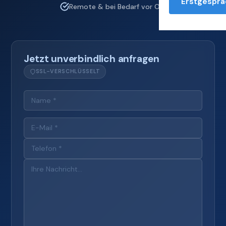
Erstgesprä
Remote & bei Bedarf vor Ort
Jetzt unverbindlich anfragen
SSL-VERSCHLÜSSELT