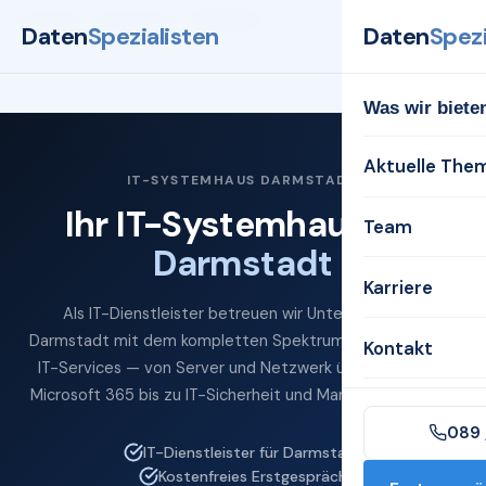
Startseite
Systemhaus
Darmstadt
Daten
Spezialisten
Daten
Spezi
Was wir biete
Aktuelle The
IT-SYSTEMHAUS DARMSTADT
Ihr IT-Systemhaus für
Team
Darmstadt
Karriere
Als IT-Dienstleister betreuen wir Unternehmen in
Darmstadt mit dem kompletten Spektrum professioneller
Kontakt
IT-Services — von Server und Netzwerk über Cloud und
Microsoft 365 bis zu IT-Sicherheit und Managed Services.
089 
IT-Dienstleister für Darmstadt
Kostenfreies Erstgespräch