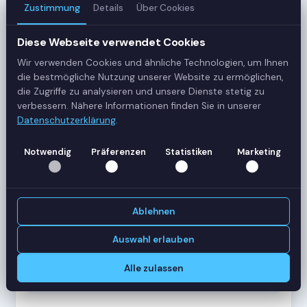
Zustimmung
Details
Über Cookies
3
Server
Diese Webseite verwendet Cookies
Wir verwenden Cookies und ähnliche Technologien, um Ihnen
42
die bestmögliche Nutzung unserer Website zu ermöglichen,
Sessions
die Zugriffe zu analysieren und unsere Dienste stetig zu
verbessern. Nähere Informationen finden Sie in unserer
Datenschutzerklärung
.
Healthy
Status
Notwendig
Präferenzen
Statistiken
Marketing
SERVER-AUSLASTUNG
RDS-SRV01
18 Sessions
Ablehnen
CPU
62%
RAM
78%
Auswahl erlauben
RDS-SRV02
14 Sessions
Alle zulassen
CPU
45%
RAM
61%