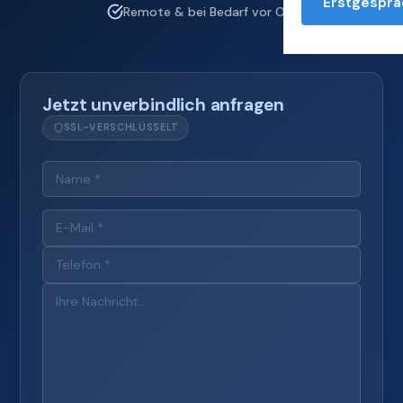
Erstgesprä
Remote & bei Bedarf vor Ort
Jetzt unverbindlich anfragen
SSL-VERSCHLÜSSELT