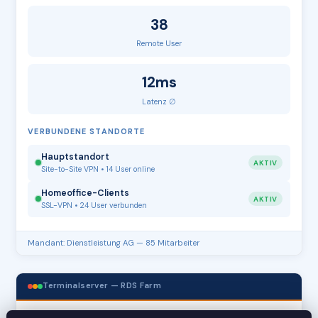
38
Remote User
12ms
Latenz ∅
VERBUNDENE STANDORTE
Hauptstandort
AKTIV
Site-to-Site VPN • 14 User online
Homeoffice-Clients
AKTIV
SSL-VPN • 24 User verbunden
Mandant: Dienstleistung AG — 85 Mitarbeiter
Terminalserver — RDS Farm