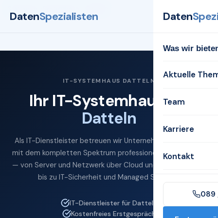
Startseite
Systemhaus
Datteln
Daten
Spezialisten
Daten
Spezi
Was wir biete
Aktuelle The
IT-SYSTEMHAUS DATTELN
Ihr IT-Systemhaus für
Team
Datteln
Karriere
Als IT-Dienstleister betreuen wir Unternehmen in Datteln
mit dem kompletten Spektrum professioneller IT-Services
Kontakt
— von Server und Netzwerk über Cloud und Microsoft 365
bis zu IT-Sicherheit und Managed Services.
089 
IT-Dienstleister für Datteln
Kostenfreies Erstgespräch