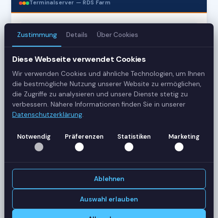
Terminalserver — RDS Farm
3
Zustimmung
Details
Über Cookies
Server
Diese Webseite verwendet Cookies
42
Wir verwenden Cookies und ähnliche Technologien, um Ihnen
die bestmögliche Nutzung unserer Website zu ermöglichen,
Sessions
die Zugriffe zu analysieren und unsere Dienste stetig zu
verbessern. Nähere Informationen finden Sie in unserer
Healthy
Datenschutzerklärung
.
Status
Notwendig
Präferenzen
Statistiken
Marketing
SERVER-AUSLASTUNG
RDS-SRV01
18 Sessions
Ablehnen
CPU
62%
RAM
78%
Auswahl erlauben
RDS-SRV02
14 Sessions
CPU
45%