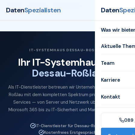
Startseite
Systemhaus
Dessau-Roßlau
Daten
Spezialisten
Daten
Spezi
Was wir biete
Aktuelle The
IT-SYSTEMHAUS DESSAU-ROSSLAU
Ihr IT-Systemhaus für
Team
Dessau-Roßlau
Karriere
Als IT-Dienstleister betreuen wir Unternehmen in Dessau-
Roßlau mit dem kompletten Spektrum professioneller IT-
Kontakt
Services — von Server und Netzwerk über Cloud und
Microsoft 365 bis zu IT-Sicherheit und Managed Services.
089 
IT-Dienstleister für Dessau-Roßlau
Kostenfreies Erstgespräch