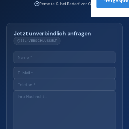
Erstgesprä
Remote & bei Bedarf vor Ort
Jetzt unverbindlich anfragen
SSL-VERSCHLÜSSELT