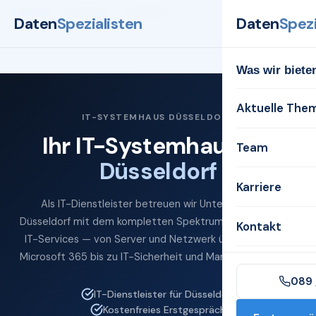
Startseite
Systemhaus
Düsseldorf
Daten
Spezialisten
Daten
Spezi
Was wir biete
Aktuelle The
IT-SYSTEMHAUS DÜSSELDORF
Ihr IT-Systemhaus für
Team
Düsseldorf
Karriere
Als IT-Dienstleister betreuen wir Unternehmen in
Düsseldorf mit dem kompletten Spektrum professioneller
Kontakt
IT-Services — von Server und Netzwerk über Cloud und
Microsoft 365 bis zu IT-Sicherheit und Managed Services.
089 
IT-Dienstleister für Düsseldorf
Kostenfreies Erstgespräch