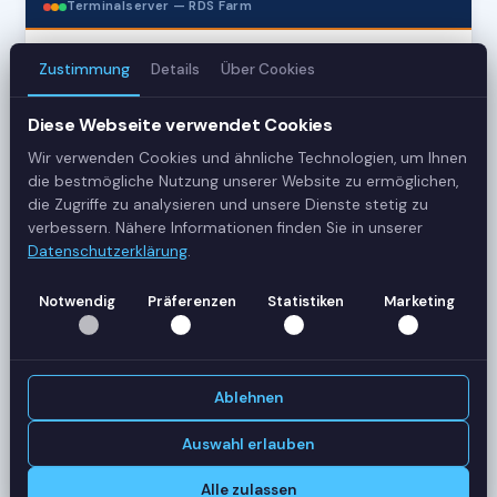
Terminalserver — RDS Farm
Zustimmung
Details
Über Cookies
3
Server
Diese Webseite verwendet Cookies
Wir verwenden Cookies und ähnliche Technologien, um Ihnen
42
die bestmögliche Nutzung unserer Website zu ermöglichen,
Sessions
die Zugriffe zu analysieren und unsere Dienste stetig zu
verbessern. Nähere Informationen finden Sie in unserer
Datenschutzerklärung
.
Healthy
Status
Notwendig
Präferenzen
Statistiken
Marketing
SERVER-AUSLASTUNG
RDS-SRV01
18 Sessions
Ablehnen
CPU
62%
RAM
78%
Auswahl erlauben
RDS-SRV02
14 Sessions
Alle zulassen
CPU
45%