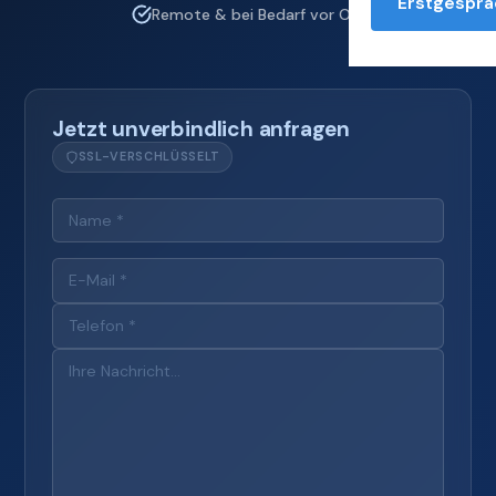
Erstgesprä
Remote & bei Bedarf vor Ort
Jetzt unverbindlich anfragen
SSL-VERSCHLÜSSELT