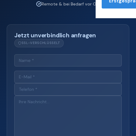
Erstgesprä
Remote & bei Bedarf vor Ort
Jetzt unverbindlich anfragen
SSL-VERSCHLÜSSELT