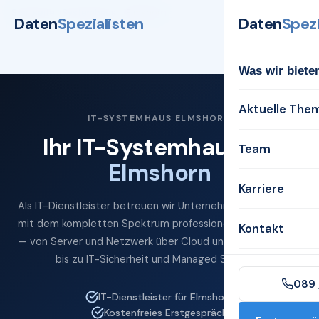
Startseite
Systemhaus
Elmshorn
Daten
Spezialisten
Daten
Spezi
Was wir biete
Aktuelle The
IT-SYSTEMHAUS ELMSHORN
Ihr IT-Systemhaus für
Team
Elmshorn
Karriere
Als IT-Dienstleister betreuen wir Unternehmen in Elmshorn
mit dem kompletten Spektrum professioneller IT-Services
Kontakt
— von Server und Netzwerk über Cloud und Microsoft 365
bis zu IT-Sicherheit und Managed Services.
089 
IT-Dienstleister für Elmshorn
Kostenfreies Erstgespräch