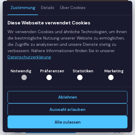
Zustimmung
Details
Über Cookies
3
Diese Webseite verwendet Cookies
Server
Wir verwenden Cookies und ähnliche Technologien, um Ihnen
42
die bestmögliche Nutzung unserer Website zu ermöglichen,
die Zugriffe zu analysieren und unsere Dienste stetig zu
Sessions
verbessern. Nähere Informationen finden Sie in unserer
Datenschutzerklärung
.
Healthy
Notwendig
Präferenzen
Statistiken
Marketing
Status
SERVER-AUSLASTUNG
RDS-SRV01
18 Sessions
Ablehnen
CPU
62%
RAM
78%
Auswahl erlauben
RDS-SRV02
14 Sessions
Alle zulassen
CPU
45%
RAM
61%