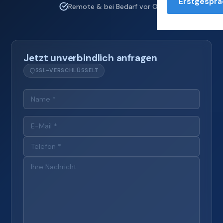
Erstgesprä
Remote & bei Bedarf vor Ort
Jetzt unverbindlich anfragen
SSL-VERSCHLÜSSELT