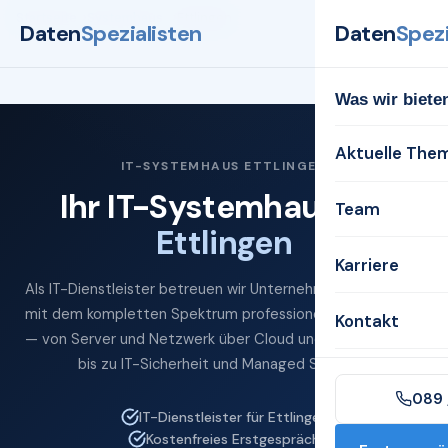
Startseite
Systemhaus
Ettlingen
Daten
Spezialisten
Daten
Spezi
Was wir biete
Aktuelle The
IT-SYSTEMHAUS ETTLINGEN
Ihr IT-Systemhaus für
Team
Ettlingen
Karriere
Als IT-Dienstleister betreuen wir Unternehmen in Ettlingen
mit dem kompletten Spektrum professioneller IT-Services
Kontakt
— von Server und Netzwerk über Cloud und Microsoft 365
bis zu IT-Sicherheit und Managed Services.
089 
IT-Dienstleister für Ettlingen
Kostenfreies Erstgespräch