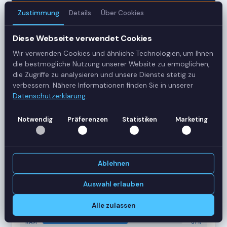
Zustimmung
Details
Über Cookies
3
Diese Webseite verwendet Cookies
Server
Wir verwenden Cookies und ähnliche Technologien, um Ihnen
42
die bestmögliche Nutzung unserer Website zu ermöglichen,
die Zugriffe zu analysieren und unsere Dienste stetig zu
Sessions
verbessern. Nähere Informationen finden Sie in unserer
Datenschutzerklärung
.
Healthy
Notwendig
Präferenzen
Statistiken
Marketing
Status
SERVER-AUSLASTUNG
RDS-SRV01
18 Sessions
Ablehnen
CPU
62%
RAM
78%
Auswahl erlauben
RDS-SRV02
14 Sessions
Alle zulassen
CPU
45%
RAM
61%