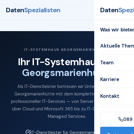
Startseite
Systemhaus
Georgsmarienhütte
Daten
Spezialisten
Daten
Spezi
Was wir biete
Aktuelle The
IT-SYSTEMHAUS GEORGSMARIENHÜTTE
Ihr IT-Systemhaus für
Team
Georgsmarienhütte
Karriere
Als IT-Dienstleister betreuen wir Unternehmen in
Georgsmarienhütte mit dem kompletten Spektrum
Kontakt
professioneller IT-Services — von Server und Netzwerk
über Cloud und Microsoft 365 bis zu IT-Sicherheit und
Managed Services.
089 
IT-Dienstleister für Georgsmarienhütte