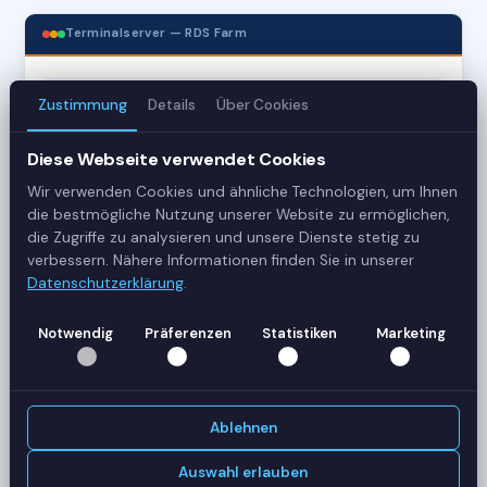
Terminalserver — RDS Farm
3
Zustimmung
Details
Über Cookies
Server
Diese Webseite verwendet Cookies
42
Wir verwenden Cookies und ähnliche Technologien, um Ihnen
die bestmögliche Nutzung unserer Website zu ermöglichen,
Sessions
die Zugriffe zu analysieren und unsere Dienste stetig zu
verbessern. Nähere Informationen finden Sie in unserer
Healthy
Datenschutzerklärung
.
Status
Notwendig
Präferenzen
Statistiken
Marketing
SERVER-AUSLASTUNG
RDS-SRV01
18 Sessions
Ablehnen
CPU
62%
RAM
78%
Auswahl erlauben
RDS-SRV02
14 Sessions