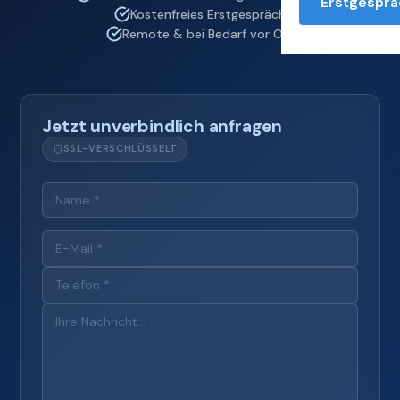
Erstgesprä
Kostenfreies Erstgespräch
Remote & bei Bedarf vor Ort
Jetzt unverbindlich anfragen
SSL-VERSCHLÜSSELT