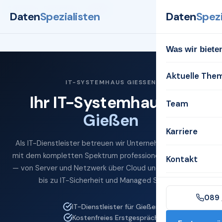
Startseite
Systemhaus
Gießen
Daten
Spezialisten
Daten
Spezi
Was wir biete
Aktuelle The
IT-SYSTEMHAUS GIESSEN
Ihr IT-Systemhaus für
Team
Gießen
Karriere
Als IT-Dienstleister betreuen wir Unternehmen in Gießen
mit dem kompletten Spektrum professioneller IT-Services
Kontakt
— von Server und Netzwerk über Cloud und Microsoft 365
bis zu IT-Sicherheit und Managed Services.
089 
IT-Dienstleister für Gießen
Kostenfreies Erstgespräch