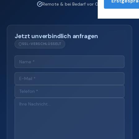
Erstgesprä
Remote & bei Bedarf vor Ort
Jetzt unverbindlich anfragen
SSL-VERSCHLÜSSELT