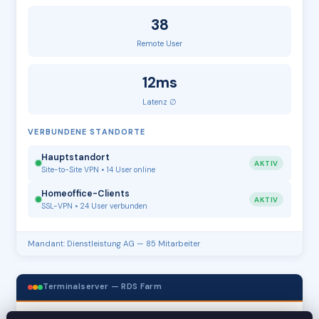
38
Remote User
12ms
Latenz ∅
VERBUNDENE STANDORTE
Hauptstandort
AKTIV
Site-to-Site VPN • 14 User online
Homeoffice-Clients
AKTIV
SSL-VPN • 24 User verbunden
Mandant: Dienstleistung AG — 85 Mitarbeiter
Terminalserver — RDS Farm