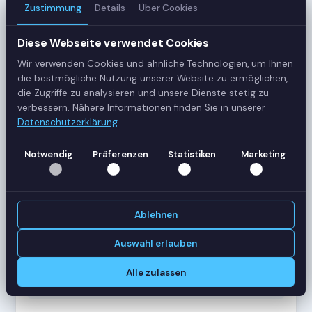
Zustimmung
Details
Über Cookies
3
Server
Diese Webseite verwendet Cookies
Wir verwenden Cookies und ähnliche Technologien, um Ihnen
42
die bestmögliche Nutzung unserer Website zu ermöglichen,
Sessions
die Zugriffe zu analysieren und unsere Dienste stetig zu
verbessern. Nähere Informationen finden Sie in unserer
Datenschutzerklärung
.
Healthy
Status
Notwendig
Präferenzen
Statistiken
Marketing
SERVER-AUSLASTUNG
RDS-SRV01
18 Sessions
Ablehnen
CPU
62%
RAM
78%
Auswahl erlauben
RDS-SRV02
14 Sessions
Alle zulassen
CPU
45%
RAM
61%