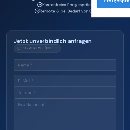
Erstgesprä
Kostenfreies Erstgespräch
Remote & bei Bedarf vor Ort
Jetzt unverbindlich anfragen
SSL-VERSCHLÜSSELT