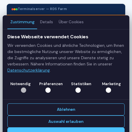
Terminalserver — RDS Farm
Zustimmung
Details
Über Cookies
3
Diese Webseite verwendet Cookies
Server
Wir verwenden Cookies und ähnliche Technologien, um Ihnen
42
die bestmögliche Nutzung unserer Website zu ermöglichen,
die Zugriffe zu analysieren und unsere Dienste stetig zu
Sessions
verbessern. Nähere Informationen finden Sie in unserer
Datenschutzerklärung
.
Healthy
Notwendig
Präferenzen
Statistiken
Marketing
Status
SERVER-AUSLASTUNG
RDS-SRV01
18 Sessions
Ablehnen
CPU
62%
RAM
78%
Auswahl erlauben
RDS-SRV02
14 Sessions