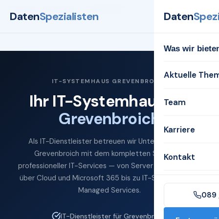
Startseite
Systemhaus
Grevenbroich
Daten
Spezialisten
Daten
Spezi
Was wir biete
Aktuelle The
IT-SYSTEMHAUS GREVENBROICH
Ihr IT-Systemhaus für
Team
Grevenbroich
Karriere
Als IT-Dienstleister betreuen wir Unternehmen in
Grevenbroich mit dem kompletten Spektrum
Kontakt
professioneller IT-Services — von Server und Netzwerk
über Cloud und Microsoft 365 bis zu IT-Sicherheit und
Managed Services.
089 
IT-Dienstleister für Grevenbroich