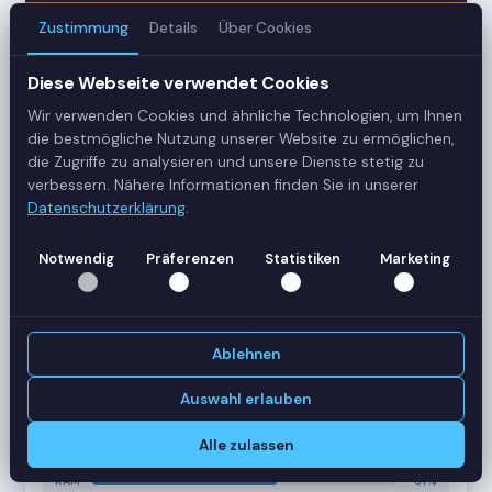
Zustimmung
Details
Über Cookies
3
Diese Webseite verwendet Cookies
Server
Wir verwenden Cookies und ähnliche Technologien, um Ihnen
42
die bestmögliche Nutzung unserer Website zu ermöglichen,
die Zugriffe zu analysieren und unsere Dienste stetig zu
Sessions
verbessern. Nähere Informationen finden Sie in unserer
Datenschutzerklärung
.
Healthy
Notwendig
Präferenzen
Statistiken
Marketing
Status
SERVER-AUSLASTUNG
RDS-SRV01
18 Sessions
Ablehnen
CPU
62%
RAM
78%
Auswahl erlauben
RDS-SRV02
14 Sessions
Alle zulassen
CPU
45%
RAM
61%