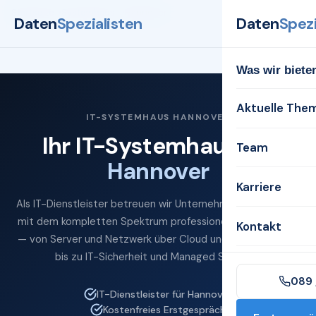
Startseite
Systemhaus
Hannover
Daten
Spezialisten
Daten
Spezi
Was wir biete
Aktuelle The
IT-SYSTEMHAUS HANNOVER
Ihr IT-Systemhaus für
Team
Hannover
Karriere
Als IT-Dienstleister betreuen wir Unternehmen in Hannover
mit dem kompletten Spektrum professioneller IT-Services
Kontakt
— von Server und Netzwerk über Cloud und Microsoft 365
bis zu IT-Sicherheit und Managed Services.
089 
IT-Dienstleister für Hannover
Kostenfreies Erstgespräch