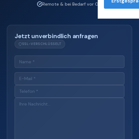
Erstgesprä
Remote & bei Bedarf vor Ort
Jetzt unverbindlich anfragen
SSL-VERSCHLÜSSELT