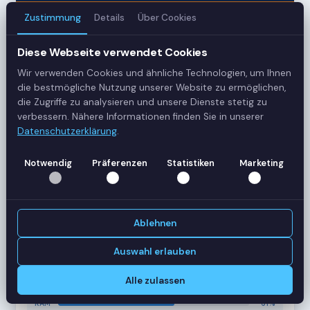
Zustimmung
Details
Über Cookies
3
Diese Webseite verwendet Cookies
Server
Wir verwenden Cookies und ähnliche Technologien, um Ihnen
42
die bestmögliche Nutzung unserer Website zu ermöglichen,
die Zugriffe zu analysieren und unsere Dienste stetig zu
Sessions
verbessern. Nähere Informationen finden Sie in unserer
Datenschutzerklärung
.
Healthy
Notwendig
Präferenzen
Statistiken
Marketing
Status
SERVER-AUSLASTUNG
RDS-SRV01
18 Sessions
Ablehnen
CPU
62%
RAM
78%
Auswahl erlauben
RDS-SRV02
14 Sessions
Alle zulassen
CPU
45%
RAM
61%