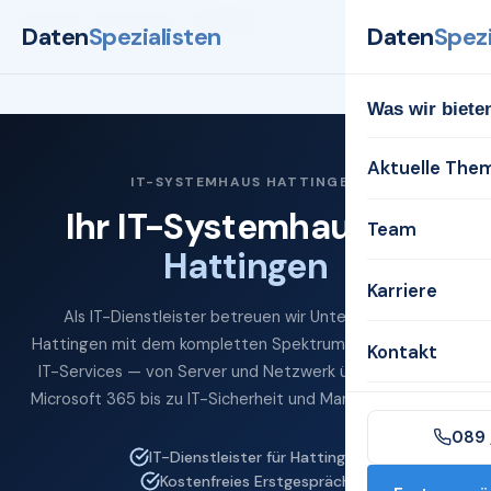
Startseite
Systemhaus
Hattingen
Daten
Spezialisten
Daten
Spezi
Was wir biete
Aktuelle The
IT-SYSTEMHAUS HATTINGEN
Ihr IT-Systemhaus für
Team
Hattingen
Karriere
Als IT-Dienstleister betreuen wir Unternehmen in
Hattingen mit dem kompletten Spektrum professioneller
Kontakt
IT-Services — von Server und Netzwerk über Cloud und
Microsoft 365 bis zu IT-Sicherheit und Managed Services.
089 
IT-Dienstleister für Hattingen
Kostenfreies Erstgespräch