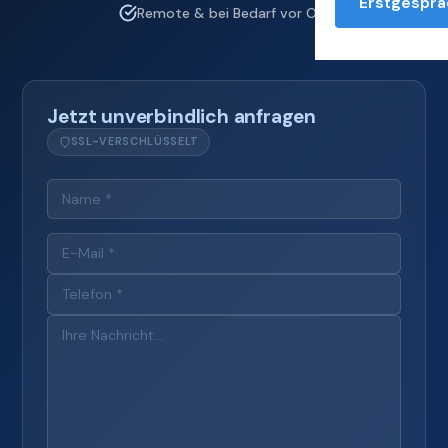
Erstgesprä
Remote & bei Bedarf vor Ort
Jetzt unverbindlich anfragen
SSL-VERSCHLÜSSELT