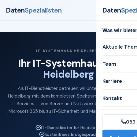
Startseite
Systemhaus
Heidelberg
Daten
Spezialisten
Daten
Spezi
Was wir biete
Aktuelle The
IT-SYSTEMHAUS HEIDELBERG
Ihr IT-Systemhaus für
Team
Heidelberg
Karriere
Als IT-Dienstleister betreuen wir Unternehmen in
Heidelberg mit dem kompletten Spektrum professioneller
Kontakt
IT-Services — von Server und Netzwerk über Cloud und
Microsoft 365 bis zu IT-Sicherheit und Managed Services.
089 
IT-Dienstleister für Heidelberg
Kostenfreies Erstgespräch