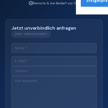
Erstgesprä
Remote & bei Bedarf vor Ort
Jetzt unverbindlich anfragen
SSL-VERSCHLÜSSELT