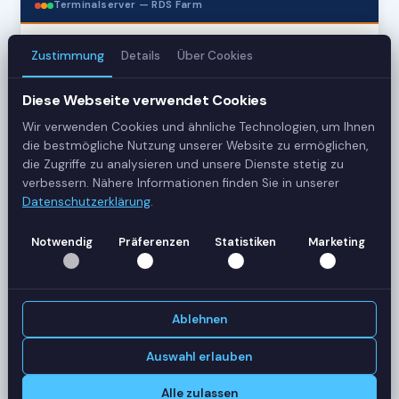
Terminalserver — RDS Farm
Zustimmung
Details
Über Cookies
3
Server
Diese Webseite verwendet Cookies
Wir verwenden Cookies und ähnliche Technologien, um Ihnen
42
die bestmögliche Nutzung unserer Website zu ermöglichen,
Sessions
die Zugriffe zu analysieren und unsere Dienste stetig zu
verbessern. Nähere Informationen finden Sie in unserer
Datenschutzerklärung
.
Healthy
Status
Notwendig
Präferenzen
Statistiken
Marketing
SERVER-AUSLASTUNG
RDS-SRV01
18 Sessions
Ablehnen
CPU
62%
RAM
78%
Auswahl erlauben
RDS-SRV02
14 Sessions
Alle zulassen
CPU
45%