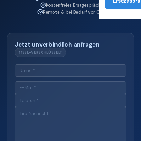
Erstgesprä
Kostenfreies Erstgespräch
Remote & bei Bedarf vor Ort
Jetzt unverbindlich anfragen
SSL-VERSCHLÜSSELT