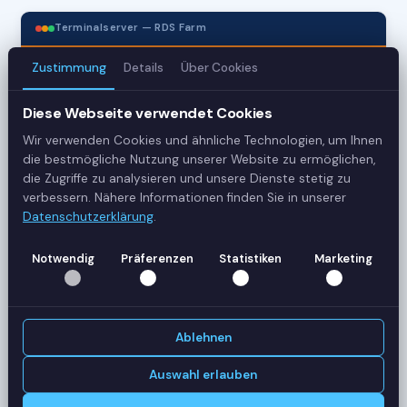
Terminalserver — RDS Farm
Zustimmung
Details
Über Cookies
3
Diese Webseite verwendet Cookies
Server
Wir verwenden Cookies und ähnliche Technologien, um Ihnen
42
die bestmögliche Nutzung unserer Website zu ermöglichen,
die Zugriffe zu analysieren und unsere Dienste stetig zu
Sessions
verbessern. Nähere Informationen finden Sie in unserer
Datenschutzerklärung
.
Healthy
Notwendig
Präferenzen
Statistiken
Marketing
Status
SERVER-AUSLASTUNG
RDS-SRV01
18 Sessions
Ablehnen
CPU
62%
RAM
78%
Auswahl erlauben
RDS-SRV02
14 Sessions