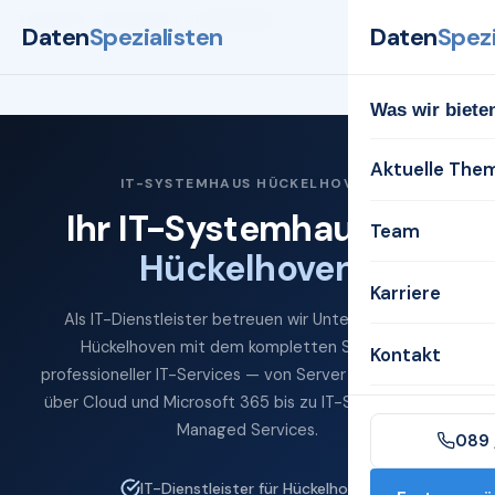
Startseite
Systemhaus
Hückelhoven
Daten
Spezialisten
Daten
Spezi
Was wir biete
Aktuelle The
IT-SYSTEMHAUS HÜCKELHOVEN
Ihr IT-Systemhaus für
Team
Hückelhoven
Karriere
Als IT-Dienstleister betreuen wir Unternehmen in
Hückelhoven mit dem kompletten Spektrum
Kontakt
professioneller IT-Services — von Server und Netzwerk
über Cloud und Microsoft 365 bis zu IT-Sicherheit und
Managed Services.
089 
IT-Dienstleister für Hückelhoven