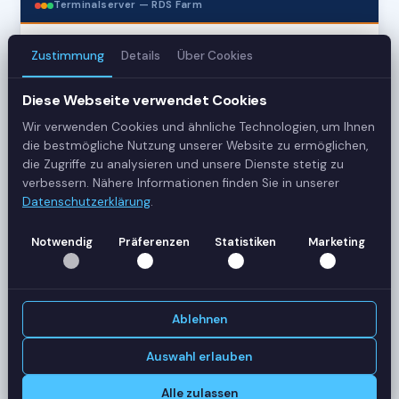
Terminalserver — RDS Farm
Zustimmung
Details
Über Cookies
3
Server
Diese Webseite verwendet Cookies
Wir verwenden Cookies und ähnliche Technologien, um Ihnen
42
die bestmögliche Nutzung unserer Website zu ermöglichen,
Sessions
die Zugriffe zu analysieren und unsere Dienste stetig zu
verbessern. Nähere Informationen finden Sie in unserer
Datenschutzerklärung
.
Healthy
Status
Notwendig
Präferenzen
Statistiken
Marketing
SERVER-AUSLASTUNG
RDS-SRV01
18 Sessions
Ablehnen
CPU
62%
RAM
78%
Auswahl erlauben
RDS-SRV02
14 Sessions
Alle zulassen
CPU
45%