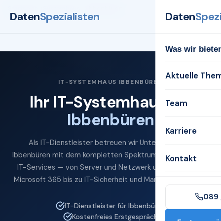
Startseite
Systemhaus
Ibbenbüren
Daten
Spezialisten
Daten
Spezi
Was wir biete
Aktuelle The
IT-SYSTEMHAUS IBBENBÜREN
Ihr IT-Systemhaus für
Team
Ibbenbüren
Karriere
Als IT-Dienstleister betreuen wir Unternehmen in
Ibbenbüren mit dem kompletten Spektrum professioneller
Kontakt
IT-Services — von Server und Netzwerk über Cloud und
Microsoft 365 bis zu IT-Sicherheit und Managed Services.
089 
IT-Dienstleister für Ibbenbüren
Kostenfreies Erstgespräch