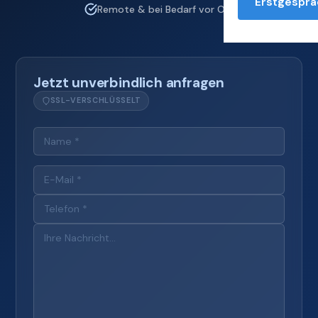
Erstgesprä
Remote & bei Bedarf vor Ort
Jetzt unverbindlich anfragen
SSL-VERSCHLÜSSELT