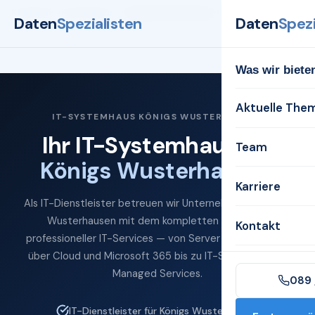
Startseite
Systemhaus
Königs Wusterhausen
Daten
Spezialisten
Daten
Spezi
Was wir biete
Aktuelle The
IT-SYSTEMHAUS KÖNIGS WUSTERHAUSEN
Ihr IT-Systemhaus für
Team
Königs Wusterhausen
Karriere
Als IT-Dienstleister betreuen wir Unternehmen in Königs
Wusterhausen mit dem kompletten Spektrum
Kontakt
professioneller IT-Services — von Server und Netzwerk
über Cloud und Microsoft 365 bis zu IT-Sicherheit und
Managed Services.
089 
IT-Dienstleister für Königs Wusterhausen