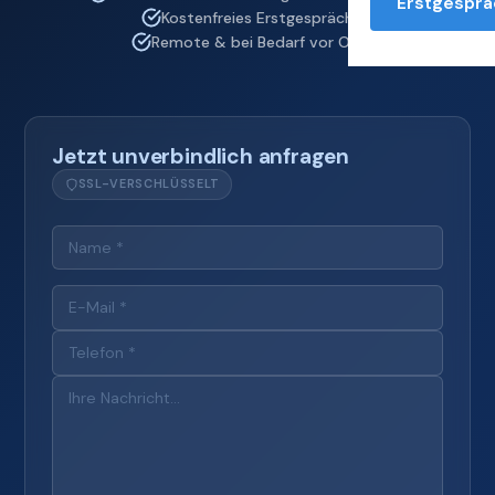
Erstgesprä
Kostenfreies Erstgespräch
Remote & bei Bedarf vor Ort
Jetzt unverbindlich anfragen
SSL-VERSCHLÜSSELT