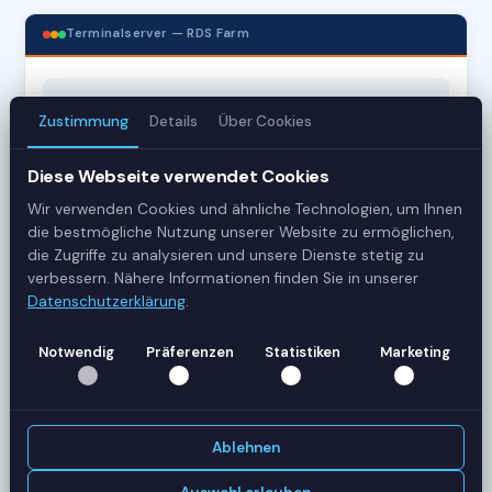
Terminalserver — RDS Farm
3
Zustimmung
Details
Über Cookies
Server
Diese Webseite verwendet Cookies
42
Wir verwenden Cookies und ähnliche Technologien, um Ihnen
Sessions
die bestmögliche Nutzung unserer Website zu ermöglichen,
die Zugriffe zu analysieren und unsere Dienste stetig zu
verbessern. Nähere Informationen finden Sie in unserer
Healthy
Datenschutzerklärung
.
Status
Notwendig
Präferenzen
Statistiken
Marketing
SERVER-AUSLASTUNG
RDS-SRV01
18 Sessions
CPU
62%
Ablehnen
RAM
78%
RDS-SRV02
14 Sessions