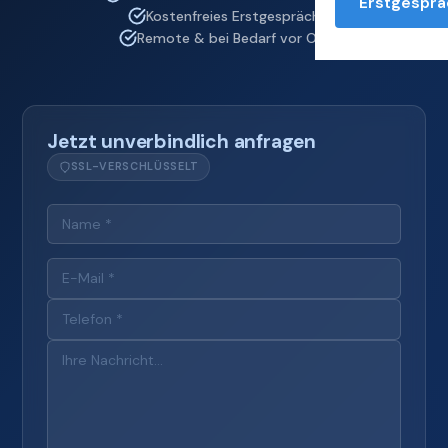
Erstgesprä
Kostenfreies Erstgespräch
Remote & bei Bedarf vor Ort
Jetzt unverbindlich anfragen
SSL-VERSCHLÜSSELT