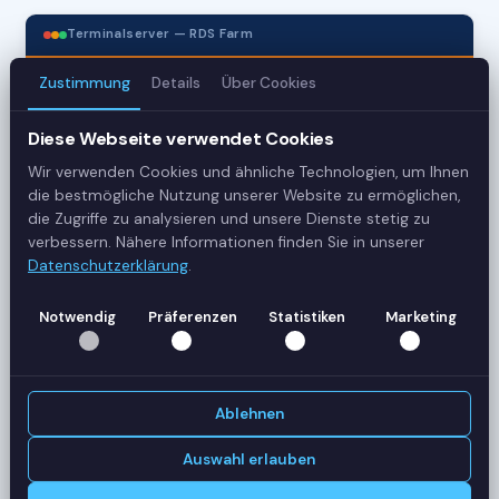
Terminalserver — RDS Farm
Zustimmung
Details
Über Cookies
3
Diese Webseite verwendet Cookies
Server
Wir verwenden Cookies und ähnliche Technologien, um Ihnen
42
die bestmögliche Nutzung unserer Website zu ermöglichen,
die Zugriffe zu analysieren und unsere Dienste stetig zu
Sessions
verbessern. Nähere Informationen finden Sie in unserer
Datenschutzerklärung
.
Healthy
Notwendig
Präferenzen
Statistiken
Marketing
Status
SERVER-AUSLASTUNG
RDS-SRV01
18 Sessions
Ablehnen
CPU
62%
RAM
78%
Auswahl erlauben
RDS-SRV02
14 Sessions