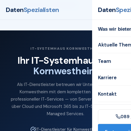
Startseite
Systemhaus
Kornwestheim
Daten
Spezialisten
Daten
Spezi
Was wir biete
Aktuelle The
IT-SYSTEMHAUS KORNWESTHEIM
Ihr IT-Systemhaus für
Team
Kornwestheim
Karriere
Als IT-Dienstleister betreuen wir Unternehmen in
Kornwestheim mit dem kompletten Spektrum
Kontakt
professioneller IT-Services — von Server und Netzwerk
über Cloud und Microsoft 365 bis zu IT-Sicherheit und
Managed Services.
089 
IT-Dienstleister für Kornwestheim