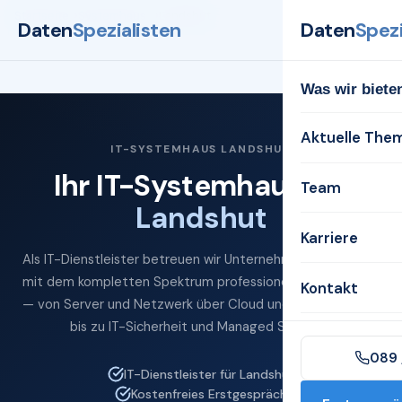
Startseite
Systemhaus
Landshut
Daten
Spezialisten
Daten
Spezi
Was wir biete
Aktuelle The
IT-SYSTEMHAUS LANDSHUT
Ihr IT-Systemhaus für
Team
Landshut
Karriere
Als IT-Dienstleister betreuen wir Unternehmen in Landshut
mit dem kompletten Spektrum professioneller IT-Services
Kontakt
— von Server und Netzwerk über Cloud und Microsoft 365
bis zu IT-Sicherheit und Managed Services.
089 
IT-Dienstleister für Landshut
Kostenfreies Erstgespräch