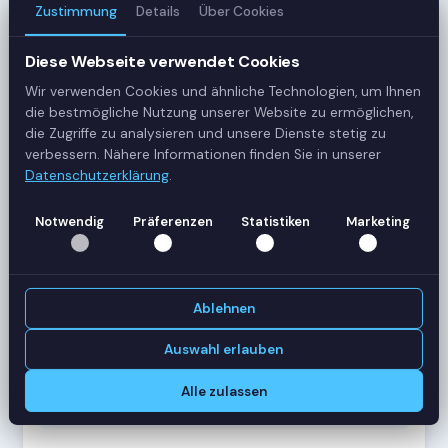
Zustimmung
Details
Über Cookies
3
Server
Diese Webseite verwendet Cookies
Wir verwenden Cookies und ähnliche Technologien, um Ihnen
42
die bestmögliche Nutzung unserer Website zu ermöglichen,
Sessions
die Zugriffe zu analysieren und unsere Dienste stetig zu
verbessern. Nähere Informationen finden Sie in unserer
Datenschutzerklärung
.
Healthy
Status
Notwendig
Präferenzen
Statistiken
Marketing
SERVER-AUSLASTUNG
RDS-SRV01
18 Sessions
Ablehnen
CPU
62%
RAM
78%
Auswahl erlauben
RDS-SRV02
14 Sessions
Alle zulassen
CPU
45%
RAM
61%