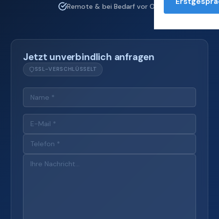
Erstgesprä
Remote & bei Bedarf vor Ort
Jetzt unverbindlich anfragen
SSL-VERSCHLÜSSELT