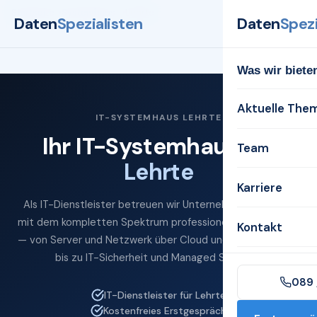
Startseite
Systemhaus
Lehrte
Daten
Spezialisten
Daten
Spezi
Was wir biete
Aktuelle The
IT-SYSTEMHAUS LEHRTE
Ihr IT-Systemhaus für
Team
Lehrte
Karriere
Als IT-Dienstleister betreuen wir Unternehmen in Lehrte
mit dem kompletten Spektrum professioneller IT-Services
Kontakt
— von Server und Netzwerk über Cloud und Microsoft 365
bis zu IT-Sicherheit und Managed Services.
089 
IT-Dienstleister für Lehrte
Kostenfreies Erstgespräch