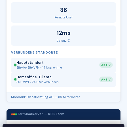
38
Remote User
12ms
Latenz ∅
VERBUNDENE STANDORTE
Hauptstandort
AKTIV
Site-to-Site VPN • 14 User online
Homeoffice-Clients
AKTIV
SSL-VPN • 24 User verbunden
Mandant: Dienstleistung AG — 85 Mitarbeiter
Terminalserver — RDS Farm