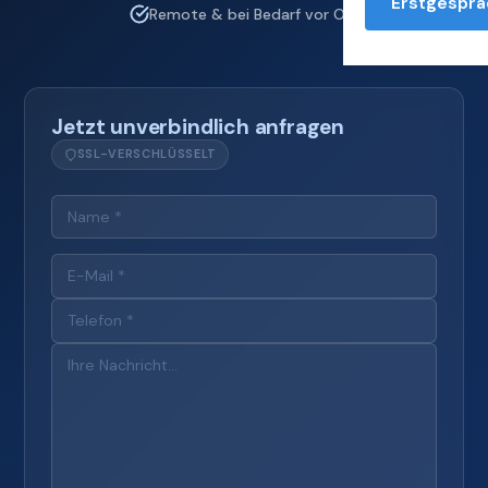
Erstgesprä
Remote & bei Bedarf vor Ort
Jetzt unverbindlich anfragen
SSL-VERSCHLÜSSELT