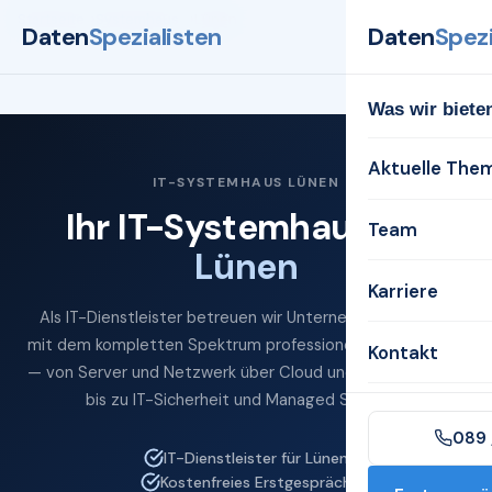
Startseite
Systemhaus
Lünen
Daten
Spezialisten
Daten
Spezi
Was wir biete
Aktuelle The
IT-SYSTEMHAUS LÜNEN
Ihr IT-Systemhaus für
Team
Lünen
Karriere
Als IT-Dienstleister betreuen wir Unternehmen in Lünen
mit dem kompletten Spektrum professioneller IT-Services
Kontakt
— von Server und Netzwerk über Cloud und Microsoft 365
bis zu IT-Sicherheit und Managed Services.
089 
IT-Dienstleister für Lünen
Kostenfreies Erstgespräch