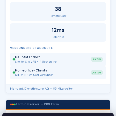
38
Remote User
12ms
Latenz ∅
VERBUNDENE STANDORTE
Hauptstandort
AKTIV
Site-to-Site VPN • 14 User online
Homeoffice-Clients
AKTIV
SSL-VPN • 24 User verbunden
Mandant: Dienstleistung AG — 85 Mitarbeiter
Terminalserver — RDS Farm