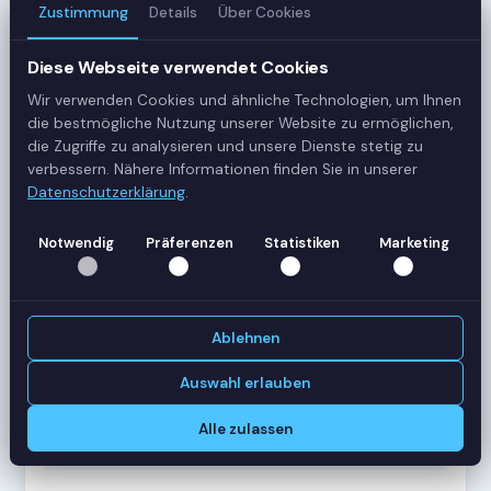
Zustimmung
Details
Über Cookies
3
Server
Diese Webseite verwendet Cookies
Wir verwenden Cookies und ähnliche Technologien, um Ihnen
42
die bestmögliche Nutzung unserer Website zu ermöglichen,
Sessions
die Zugriffe zu analysieren und unsere Dienste stetig zu
verbessern. Nähere Informationen finden Sie in unserer
Datenschutzerklärung
.
Healthy
Status
Notwendig
Präferenzen
Statistiken
Marketing
SERVER-AUSLASTUNG
RDS-SRV01
18 Sessions
Ablehnen
CPU
62%
RAM
78%
Auswahl erlauben
RDS-SRV02
14 Sessions
Alle zulassen
CPU
45%
RAM
61%