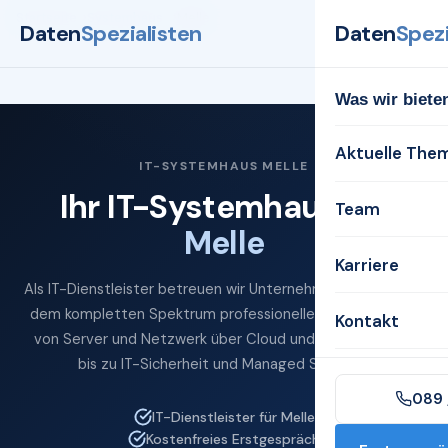
Startseite
Systemhaus
Melle
Daten
Spezialisten
Daten
Spezi
Was wir biete
Aktuelle The
IT-SYSTEMHAUS MELLE
Ihr IT-Systemhaus für
Team
Melle
Karriere
Als IT-Dienstleister betreuen wir Unternehmen in Melle mit
dem kompletten Spektrum professioneller IT-Services —
Kontakt
von Server und Netzwerk über Cloud und Microsoft 365
bis zu IT-Sicherheit und Managed Services.
089 
IT-Dienstleister für Melle
Kostenfreies Erstgespräch