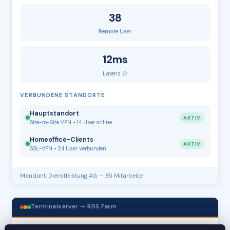
38
Remote User
12ms
Latenz ∅
VERBUNDENE STANDORTE
Hauptstandort
AKTIV
Site-to-Site VPN • 14 User online
Homeoffice-Clients
AKTIV
SSL-VPN • 24 User verbunden
Mandant: Dienstleistung AG — 85 Mitarbeiter
Terminalserver — RDS Farm