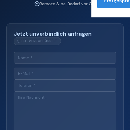
Erstgesprä
Remote & bei Bedarf vor Ort
Jetzt unverbindlich anfragen
SSL-VERSCHLÜSSELT