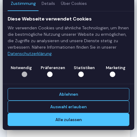
Zustimmung
Details
Über Cookies
3
Server
Diese Webseite verwendet Cookies
Wir verwenden Cookies und ähnliche Technologien, um Ihnen
42
die bestmögliche Nutzung unserer Website zu ermöglichen,
Sessions
die Zugriffe zu analysieren und unsere Dienste stetig zu
verbessern. Nähere Informationen finden Sie in unserer
Datenschutzerklärung
.
Healthy
Status
Notwendig
Präferenzen
Statistiken
Marketing
SERVER-AUSLASTUNG
RDS-SRV01
18 Sessions
Ablehnen
CPU
62%
RAM
78%
Auswahl erlauben
RDS-SRV02
14 Sessions
Alle zulassen
CPU
45%
RAM
61%