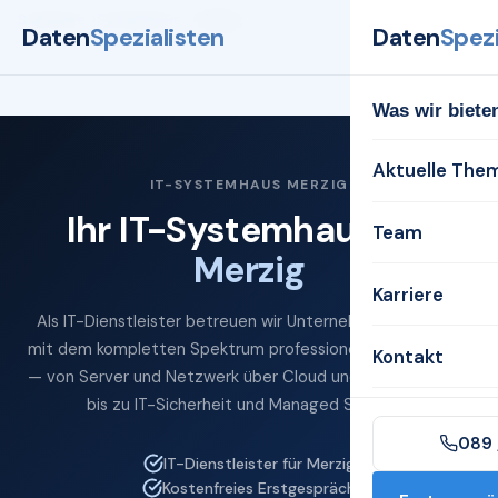
Startseite
Systemhaus
Merzig
Daten
Spezialisten
Daten
Spezi
Was wir biete
Aktuelle The
IT-SYSTEMHAUS MERZIG
Ihr IT-Systemhaus für
Team
Merzig
Karriere
Als IT-Dienstleister betreuen wir Unternehmen in Merzig
mit dem kompletten Spektrum professioneller IT-Services
Kontakt
— von Server und Netzwerk über Cloud und Microsoft 365
bis zu IT-Sicherheit und Managed Services.
089 
IT-Dienstleister für Merzig
Kostenfreies Erstgespräch