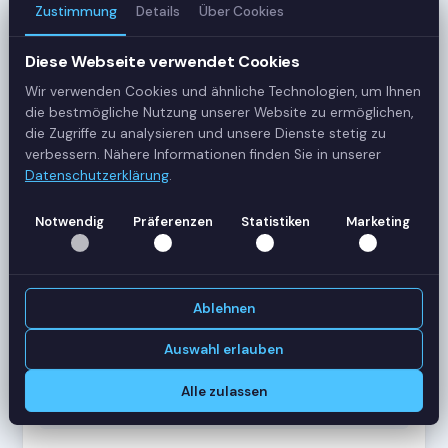
Zustimmung
Details
Über Cookies
3
Server
Diese Webseite verwendet Cookies
Wir verwenden Cookies und ähnliche Technologien, um Ihnen
42
die bestmögliche Nutzung unserer Website zu ermöglichen,
Sessions
die Zugriffe zu analysieren und unsere Dienste stetig zu
verbessern. Nähere Informationen finden Sie in unserer
Datenschutzerklärung
.
Healthy
Status
Notwendig
Präferenzen
Statistiken
Marketing
SERVER-AUSLASTUNG
RDS-SRV01
18 Sessions
Ablehnen
CPU
62%
RAM
78%
Auswahl erlauben
RDS-SRV02
14 Sessions
Alle zulassen
CPU
45%
RAM
61%