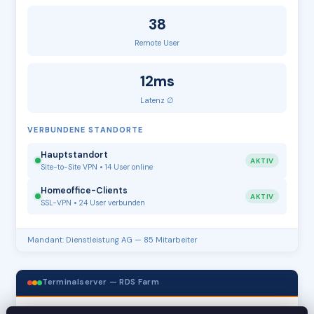
38
Remote User
12ms
Latenz ∅
VERBUNDENE STANDORTE
Hauptstandort
AKTIV
Site-to-Site VPN • 14 User online
Homeoffice-Clients
AKTIV
SSL-VPN • 24 User verbunden
Mandant: Dienstleistung AG — 85 Mitarbeiter
Terminalserver — RDS Farm