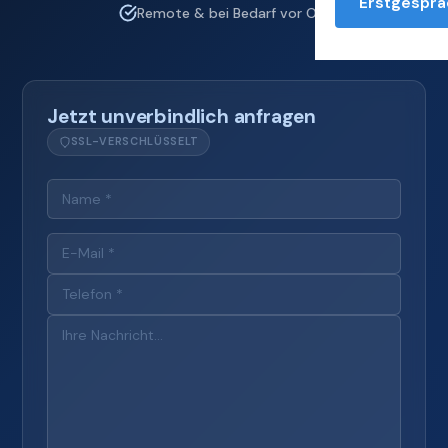
Erstgesprä
Remote & bei Bedarf vor Ort
Jetzt unverbindlich anfragen
SSL-VERSCHLÜSSELT