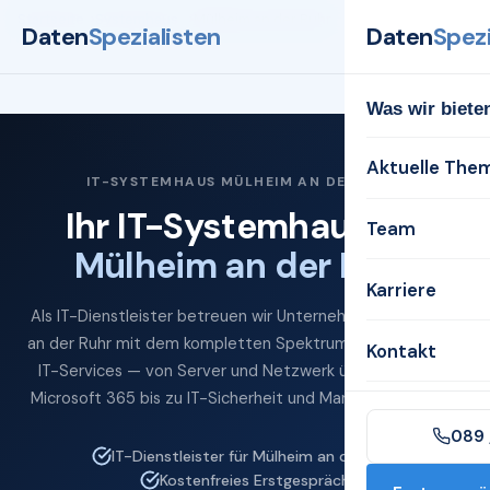
Startseite
Systemhaus
Mülheim an der Ruhr
Daten
Spezialisten
Daten
Spezi
Was wir biete
Aktuelle The
IT-SYSTEMHAUS MÜLHEIM AN DER RUHR
Ihr IT-Systemhaus für
Team
Mülheim an der Ruhr
Karriere
Als IT-Dienstleister betreuen wir Unternehmen in Mülheim
an der Ruhr mit dem kompletten Spektrum professioneller
Kontakt
IT-Services — von Server und Netzwerk über Cloud und
Microsoft 365 bis zu IT-Sicherheit und Managed Services.
089 
IT-Dienstleister für Mülheim an der Ruhr
Kostenfreies Erstgespräch