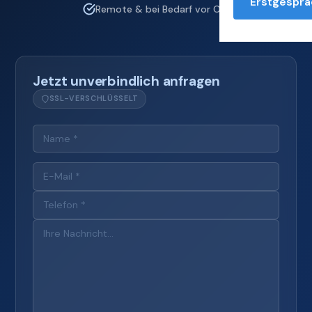
Erstgesprä
Remote & bei Bedarf vor Ort
Jetzt unverbindlich anfragen
SSL-VERSCHLÜSSELT