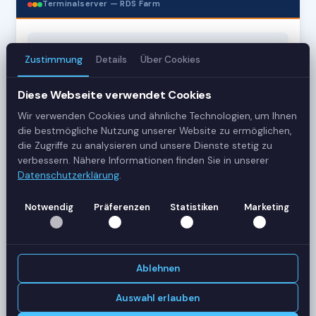
Terminalserver — RDS Farm
3
Zustimmung
Details
Über Cookies
Server
Diese Webseite verwendet Cookies
42
Wir verwenden Cookies und ähnliche Technologien, um Ihnen
Sessions
die bestmögliche Nutzung unserer Website zu ermöglichen,
die Zugriffe zu analysieren und unsere Dienste stetig zu
verbessern. Nähere Informationen finden Sie in unserer
Healthy
Datenschutzerklärung
.
Status
Notwendig
Präferenzen
Statistiken
Marketing
SERVER-AUSLASTUNG
RDS-SRV01
18 Sessions
CPU
62%
Ablehnen
RAM
78%
RDS-SRV02
Auswahl erlauben
14 Sessions
CPU
45%