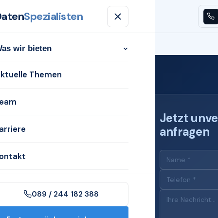
Daten
Spezialisten
n
Aktuelle Themen
Team
Karriere
Kontakt
as wir bieten
ktuelle Themen
eam
Jetzt unve
arriere
anfragen
 für
ontakt
)
089 / 244 182 388
n Naumburg (Saale)