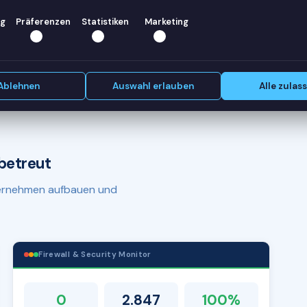
le)? Wir
g
Präferenzen
Statistiken
Marketing
Erstgespräch vereinbaren
Ablehnen
Auswahl erlauben
Alle zulas
betreut
nternehmen aufbauen und
Firewall & Security Monitor
0
2.847
100%