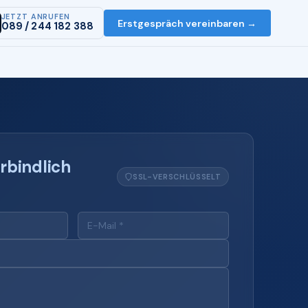
JETZT ANRUFEN
Erstgespräch vereinbaren →
089 / 244 182 388
rbindlich
SSL-VERSCHLÜSSELT