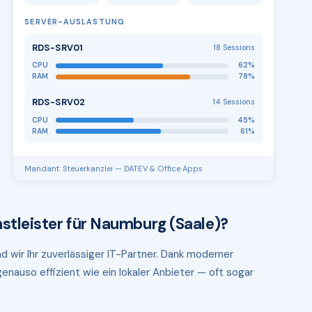
SERVER-AUSLASTUNG
RDS-SRV01
18 Sessions
CPU
62%
RAM
78%
RDS-SRV02
14 Sessions
CPU
45%
RAM
61%
Mandant: Steuerkanzlei — DATEV & Office Apps
stleister für Naumburg (Saale)?
d wir Ihr zuverlässiger IT-Partner. Dank moderner
enauso effizient wie ein lokaler Anbieter — oft sogar