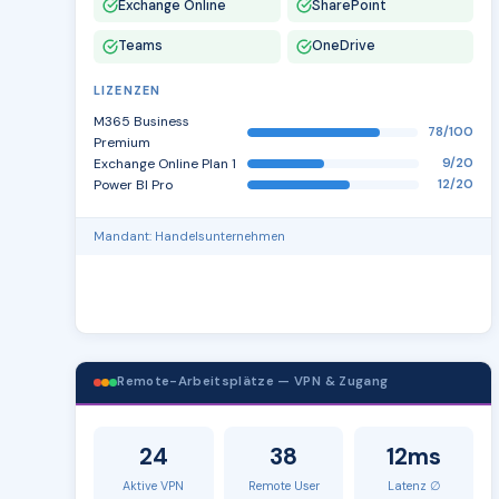
Exchange Online
SharePoint
Teams
OneDrive
LIZENZEN
M365 Business
78/100
Premium
Exchange Online Plan 1
9/20
Power BI Pro
12/20
Mandant: Handelsunternehmen
Remote-Arbeitsplätze — VPN & Zugang
24
38
12ms
Aktive VPN
Remote User
Latenz ∅