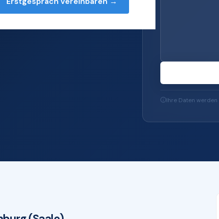
Erstgespräch vereinbaren →
T-Services — von
65 bis zu IT-
Ihre Daten werden 
burg (Saale)