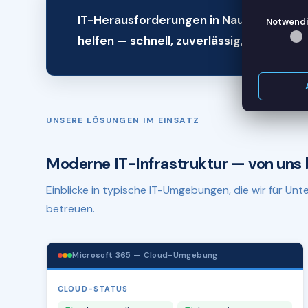
IT-Herausforderungen in Naumburg (Saa
Notwendi
helfen — schnell, zuverlässig, remote.
UNSERE LÖSUNGEN IM EINSATZ
Moderne IT-Infrastruktur — von uns 
Einblicke in typische IT-Umgebungen, die wir für U
betreuen.
Microsoft 365 — Cloud-Umgebung
CLOUD-STATUS