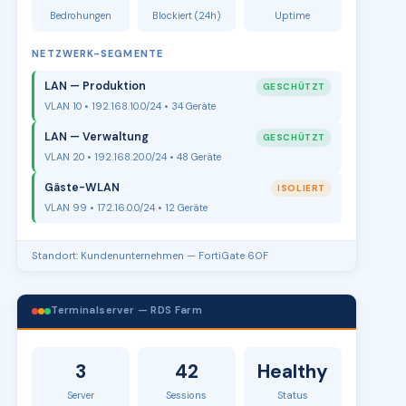
Bedrohungen
Blockiert (24h)
Uptime
NETZWERK-SEGMENTE
LAN — Produktion
GESCHÜTZT
VLAN 10 • 192.168.10.0/24 • 34 Geräte
LAN — Verwaltung
GESCHÜTZT
VLAN 20 • 192.168.20.0/24 • 48 Geräte
Gäste-WLAN
ISOLIERT
VLAN 99 • 172.16.0.0/24 • 12 Geräte
Standort: Kundenunternehmen — FortiGate 60F
Terminalserver — RDS Farm
3
42
Healthy
Server
Sessions
Status