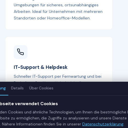
Umgebungen für sicheres, ortsunabhängiges
Arbeiten. Ideal für Unternehmen mit mehreren
Standorten oder Homeoffice-Modellen.
IT-Support & Helpdesk
Schneller IT-Support per Fernwartung und bei
Bedarf vor Ort. Unser Helpdesk ist Ihr erster
ung
Details
Über Cookies
Ansprechpartner bei allen IT-Fragen —
kompetent, freundlich und lösungsorientiert.
bseite verwendet Cookies
den Cookies und ähnliche Technologien, um Ihnen die bestmögliche
bsite zu ermöglichen, die Zugriffe zu analysieren und unsere Dienste 
. Nähere Informationen finden Sie in unserer
Datenschutzerklärung
.