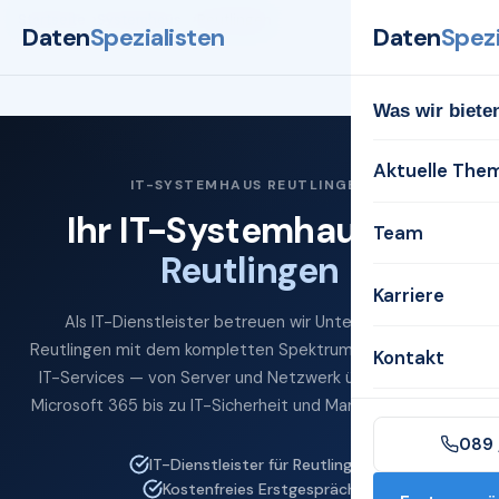
Startseite
Systemhaus
Reutlingen
Daten
Spezialisten
Daten
Spezi
Was wir biete
Aktuelle The
IT-SYSTEMHAUS REUTLINGEN
Ihr IT-Systemhaus für
Team
Reutlingen
Karriere
Als IT-Dienstleister betreuen wir Unternehmen in
Reutlingen mit dem kompletten Spektrum professioneller
Kontakt
IT-Services — von Server und Netzwerk über Cloud und
Microsoft 365 bis zu IT-Sicherheit und Managed Services.
089 
IT-Dienstleister für Reutlingen
Kostenfreies Erstgespräch