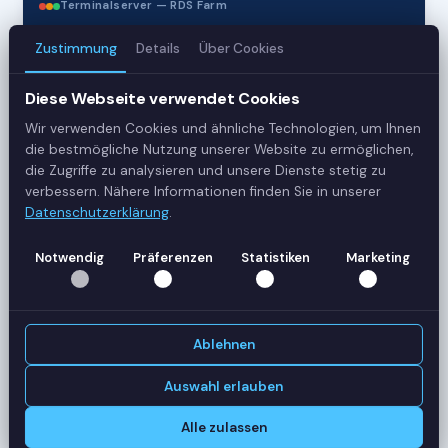
Terminalserver — RDS Farm
Zustimmung
Details
Über Cookies
3
Diese Webseite verwendet Cookies
Server
Wir verwenden Cookies und ähnliche Technologien, um Ihnen
42
die bestmögliche Nutzung unserer Website zu ermöglichen,
die Zugriffe zu analysieren und unsere Dienste stetig zu
Sessions
verbessern. Nähere Informationen finden Sie in unserer
Datenschutzerklärung
.
Healthy
Notwendig
Präferenzen
Statistiken
Marketing
Status
SERVER-AUSLASTUNG
RDS-SRV01
18 Sessions
Ablehnen
CPU
62%
RAM
78%
Auswahl erlauben
RDS-SRV02
14 Sessions
Alle zulassen
CPU
45%