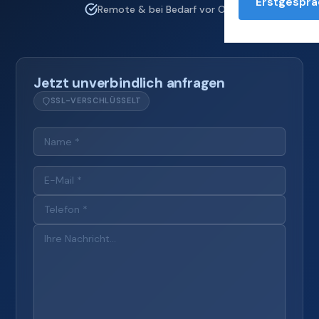
Erstgesprä
Remote & bei Bedarf vor Ort
Jetzt unverbindlich anfragen
SSL-VERSCHLÜSSELT