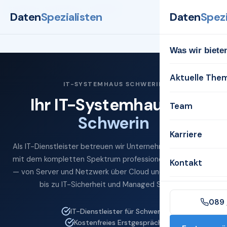
Startseite
Systemhaus
Schwerin
Daten
Spezialisten
Daten
Spezi
Was wir biete
Aktuelle The
IT-SYSTEMHAUS SCHWERIN
Ihr IT-Systemhaus für
Team
Schwerin
Karriere
Als IT-Dienstleister betreuen wir Unternehmen in Schwerin
mit dem kompletten Spektrum professioneller IT-Services
Kontakt
— von Server und Netzwerk über Cloud und Microsoft 365
bis zu IT-Sicherheit und Managed Services.
089 
IT-Dienstleister für Schwerin
Kostenfreies Erstgespräch