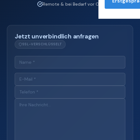
Erstgesprä
Remote & bei Bedarf vor Ort
Jetzt unverbindlich anfragen
SSL-VERSCHLÜSSELT