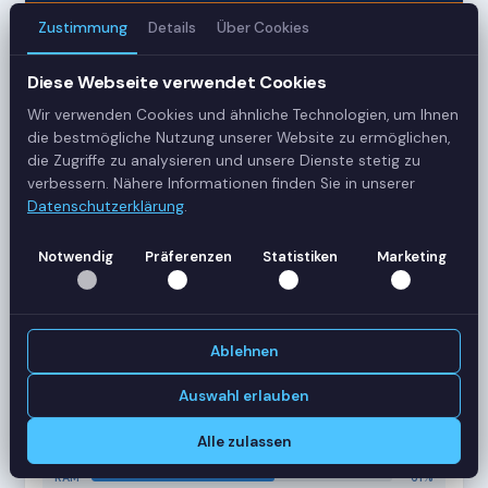
Zustimmung
Details
Über Cookies
3
Diese Webseite verwendet Cookies
Server
Wir verwenden Cookies und ähnliche Technologien, um Ihnen
42
die bestmögliche Nutzung unserer Website zu ermöglichen,
die Zugriffe zu analysieren und unsere Dienste stetig zu
Sessions
verbessern. Nähere Informationen finden Sie in unserer
Datenschutzerklärung
.
Healthy
Notwendig
Präferenzen
Statistiken
Marketing
Status
SERVER-AUSLASTUNG
RDS-SRV01
18 Sessions
Ablehnen
CPU
62%
RAM
78%
Auswahl erlauben
RDS-SRV02
14 Sessions
Alle zulassen
CPU
45%
RAM
61%