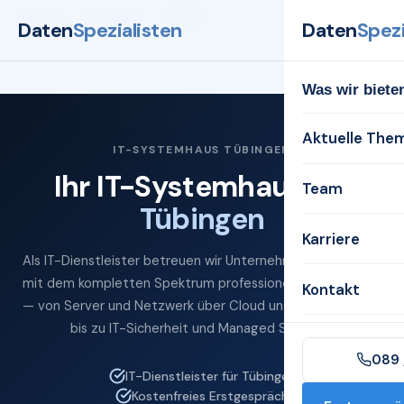
Startseite
Systemhaus
Tübingen
Daten
Spezialisten
Daten
Spezi
Was wir biete
Aktuelle The
IT-SYSTEMHAUS TÜBINGEN
Ihr IT-Systemhaus für
Team
Tübingen
Karriere
Als IT-Dienstleister betreuen wir Unternehmen in Tübingen
mit dem kompletten Spektrum professioneller IT-Services
Kontakt
— von Server und Netzwerk über Cloud und Microsoft 365
bis zu IT-Sicherheit und Managed Services.
089 
IT-Dienstleister für Tübingen
Kostenfreies Erstgespräch