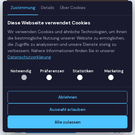
Zustimmung
Details
Über Cookies
3
Diese Webseite verwendet Cookies
Server
Wir verwenden Cookies und ähnliche Technologien, um Ihnen
42
die bestmögliche Nutzung unserer Website zu ermöglichen,
die Zugriffe zu analysieren und unsere Dienste stetig zu
Sessions
verbessern. Nähere Informationen finden Sie in unserer
Datenschutzerklärung
.
Healthy
Notwendig
Präferenzen
Statistiken
Marketing
Status
SERVER-AUSLASTUNG
RDS-SRV01
18 Sessions
Ablehnen
CPU
62%
RAM
78%
Auswahl erlauben
RDS-SRV02
14 Sessions
Alle zulassen
CPU
45%
RAM
61%