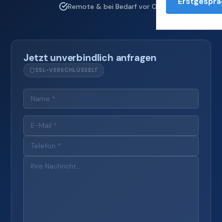
Erstgesprä
Remote & bei Bedarf vor Ort
Jetzt unverbindlich anfragen
SSL-VERSCHLÜSSELT