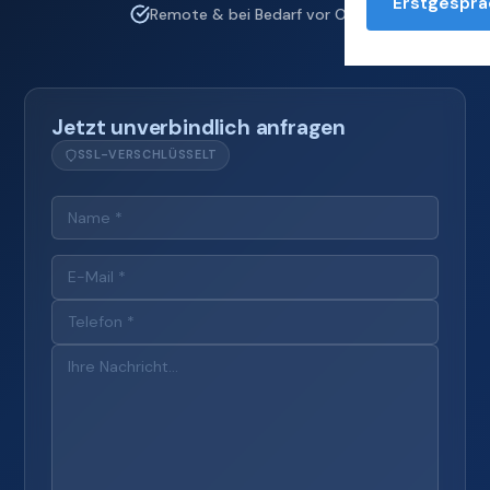
Erstgesprä
Remote & bei Bedarf vor Ort
Jetzt unverbindlich anfragen
SSL-VERSCHLÜSSELT