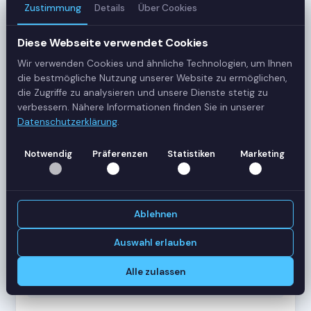
Zustimmung
Details
Über Cookies
3
Server
Diese Webseite verwendet Cookies
Wir verwenden Cookies und ähnliche Technologien, um Ihnen
42
die bestmögliche Nutzung unserer Website zu ermöglichen,
Sessions
die Zugriffe zu analysieren und unsere Dienste stetig zu
verbessern. Nähere Informationen finden Sie in unserer
Datenschutzerklärung
.
Healthy
Status
Notwendig
Präferenzen
Statistiken
Marketing
SERVER-AUSLASTUNG
RDS-SRV01
18 Sessions
Ablehnen
CPU
62%
RAM
78%
Auswahl erlauben
RDS-SRV02
14 Sessions
Alle zulassen
CPU
45%
RAM
61%