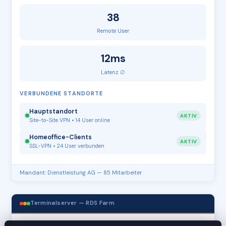
38
Remote User
12ms
Latenz ∅
VERBUNDENE STANDORTE
Hauptstandort
AKTIV
Site-to-Site VPN • 14 User online
Homeoffice-Clients
AKTIV
SSL-VPN • 24 User verbunden
Mandant: Dienstleistung AG — 85 Mitarbeiter
Terminalserver — RDS Farm