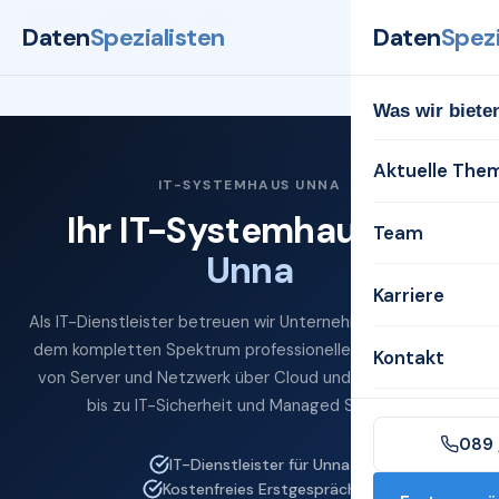
Startseite
Systemhaus
Unna
Daten
Spezialisten
Daten
Spezi
Was wir biete
Aktuelle The
IT-SYSTEMHAUS UNNA
Ihr IT-Systemhaus für
Team
Unna
Karriere
Als IT-Dienstleister betreuen wir Unternehmen in Unna mit
dem kompletten Spektrum professioneller IT-Services —
Kontakt
von Server und Netzwerk über Cloud und Microsoft 365
bis zu IT-Sicherheit und Managed Services.
089 
IT-Dienstleister für Unna
Kostenfreies Erstgespräch