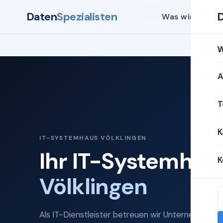
Startseite
Systemhaus
Völklingen
Daten
Spezialisten
Was wir biete
W
A
T
K
IT-SYSTEMHAUS VÖLKLINGEN
Ihr IT-Systemhaus
K
Völklingen
Als IT-Dienstleister betreuen wir Unternehmen i