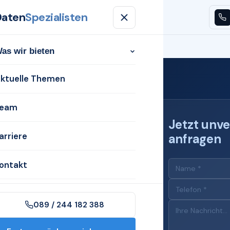
Daten
Spezialisten
n
Aktuelle Themen
Team
Karriere
Kontakt
as wir bieten
ktuelle Themen
eam
Jetzt unve
arriere
anfragen
 für
ontakt
089 / 244 182 388
n Völklingen mit dem