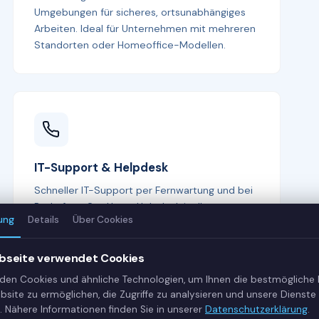
Umgebungen für sicheres, ortsunabhängiges
Arbeiten. Ideal für Unternehmen mit mehreren
Standorten oder Homeoffice-Modellen.
IT-Support & Helpdesk
Schneller IT-Support per Fernwartung und bei
Bedarf vor Ort. Unser Helpdesk ist Ihr erster
ung
Details
Über Cookies
Ansprechpartner bei allen IT-Fragen —
kompetent, freundlich und lösungsorientiert.
bseite verwendet Cookies
den Cookies und ähnliche Technologien, um Ihnen die bestmögliche
bsite zu ermöglichen, die Zugriffe zu analysieren und unsere Dienste 
. Nähere Informationen finden Sie in unserer
Datenschutzerklärung
.