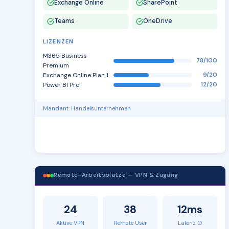
Exchange Online
SharePoint
Teams
OneDrive
LIZENZEN
M365 Business
78/100
Premium
Exchange Online Plan 1
9/20
Power BI Pro
12/20
Mandant: Handelsunternehmen
Remote-Arbeitsplätze — VPN & Zugang
24
38
12ms
Aktive VPN
Remote User
Latenz ∅