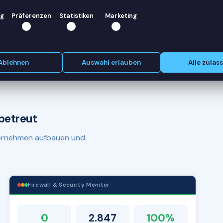
r helfen
g
Präferenzen
Statistiken
Marketing
Erstgespräch vereinbaren
Ablehnen
Auswahl erlauben
Alle zulas
betreut
nternehmen aufbauen und
Firewall & Security Monitor
0
2.847
100%