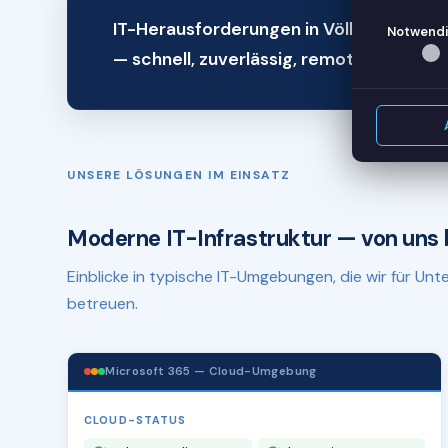
IT-Herausforderungen in Völklingen? Wi
Notwendi
— schnell, zuverlässig, remote.
UNSERE LÖSUNGEN IM EINSATZ
Moderne IT-Infrastruktur — von uns 
Einblicke in typische IT-Umgebungen, die wir für U
betreuen.
Microsoft 365 — Cloud-Umgebung
CLOUD-STATUS