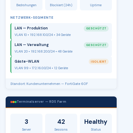
Bedrohungen
Blockiert (24h)
Uptime
NETZWERK-SEGMENTE
LAN — Produktion
GESCHÜTZT
VLAN 10 • 192.168.10.0/24 • 34 Geräte
LAN — Verwaltung
GESCHÜTZT
VLAN 20 • 192.168.20.0/24 • 48 Geräte
Gäste-WLAN
ISOLIERT
VLAN 99 • 172.16.0.0/24 • 12 Geräte
Standort: Kundenunternehmen — FortiGate 60F
Terminalserver — RDS Farm
3
42
Healthy
Server
Sessions
Status