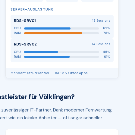
SERVER-AUSLASTUNG
RDS-SRV01
18 Sessions
CPU
62%
RAM
78%
RDS-SRV02
14 Sessions
CPU
45%
RAM
61%
Mandant: Steuerkanzlei — DATEV & Office Apps
tleister für Völklingen?
hr zuverlässiger IT-Partner. Dank moderner Fernwartung
ent wie ein lokaler Anbieter — oft sogar schneller.