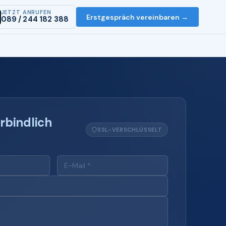
JETZT ANRUFEN
Erstgespräch vereinbaren →
089 / 244 182 388
rbindlich
SSL-VERSCHLÜSSELT