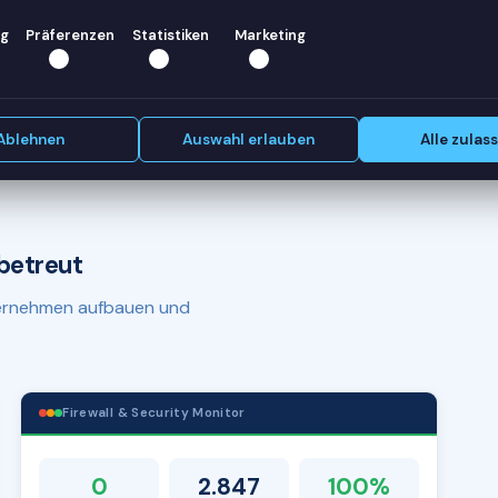
en? Wir
g
Präferenzen
Statistiken
Marketing
Erstgespräch vereinbaren
Ablehnen
Auswahl erlauben
Alle zulas
betreut
nternehmen aufbauen und
Firewall & Security Monitor
0
2.847
100%