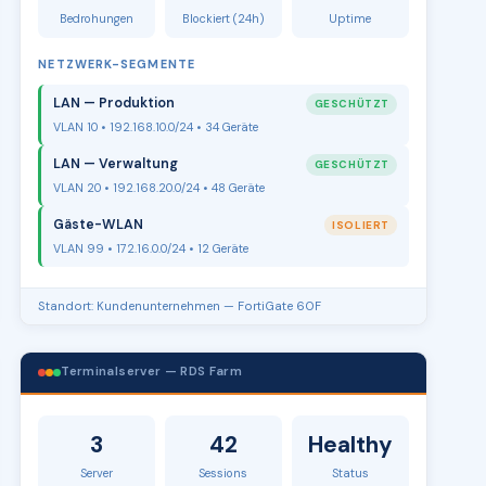
Bedrohungen
Blockiert (24h)
Uptime
NETZWERK-SEGMENTE
LAN — Produktion
GESCHÜTZT
VLAN 10 • 192.168.10.0/24 • 34 Geräte
LAN — Verwaltung
GESCHÜTZT
VLAN 20 • 192.168.20.0/24 • 48 Geräte
Gäste-WLAN
ISOLIERT
VLAN 99 • 172.16.0.0/24 • 12 Geräte
Standort: Kundenunternehmen — FortiGate 60F
Terminalserver — RDS Farm
3
42
Healthy
Server
Sessions
Status