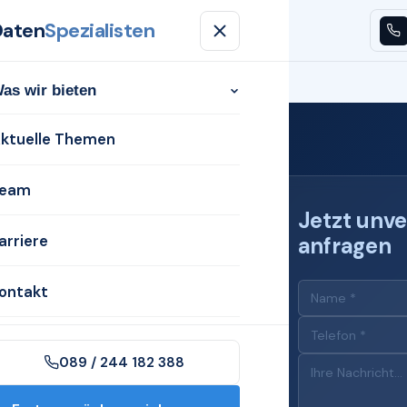
Daten
Spezialisten
n
Aktuelle Themen
Team
Karriere
Kontakt
as wir bieten
ktuelle Themen
eam
Jetzt unve
arriere
anfragen
 für
ontakt
089 / 244 182 388
n Wermelskirchen