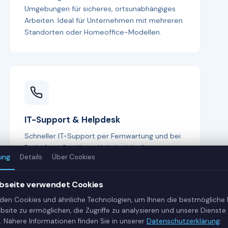
Umgebungen für sicheres, ortsunabhängiges
Arbeiten. Ideal für Unternehmen mit mehreren
Standorten oder Homeoffice-Modellen.
IT-Support & Helpdesk
Schneller IT-Support per Fernwartung und bei
Bedarf vor Ort. Unser Helpdesk ist Ihr erster
ung
Details
Über Cookies
Ansprechpartner bei allen IT-Fragen —
kompetent, freundlich und lösungsorientiert.
bseite verwendet Cookies
den Cookies und ähnliche Technologien, um Ihnen die bestmögliche
bsite zu ermöglichen, die Zugriffe zu analysieren und unsere Dienste 
. Nähere Informationen finden Sie in unserer
Datenschutzerklärung
.