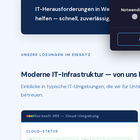
IT-Herausforderungen in Wermelskirch
Notwendi
helfen — schnell, zuverlässig, remote.
UNSERE LÖSUNGEN IM EINSATZ
Moderne IT-Infrastruktur — von uns 
Einblicke in typische IT-Umgebungen, die wir für U
betreuen.
Microsoft 365 — Cloud-Umgebung
CLOUD-STATUS