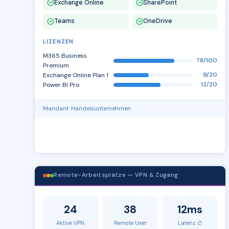
Exchange Online
SharePoint
Teams
OneDrive
LIZENZEN
M365 Business
78/100
Premium
Exchange Online Plan 1
9/20
Power BI Pro
12/20
Mandant: Handelsunternehmen
Remote-Arbeitsplätze — VPN & Zugang
24
38
12ms
Aktive VPN
Remote User
Latenz ∅