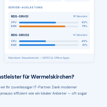
SERVER-AUSLASTUNG
RDS-SRV01
18 Sessions
CPU
62%
RAM
78%
RDS-SRV02
14 Sessions
CPU
45%
RAM
61%
Mandant: Steuerkanzlei — DATEV & Office Apps
stleister für Wermelskirchen?
wir Ihr zuverlässiger IT-Partner. Dank moderner
enauso effizient wie ein lokaler Anbieter — oft sogar