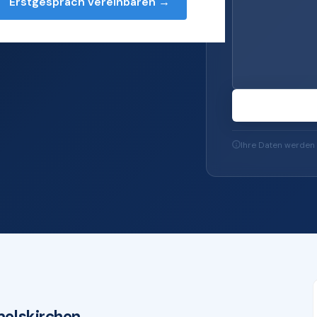
Erstgespräch vereinbaren →
T-Services — von
65 bis zu IT-
Ihre Daten werden 
elskirchen