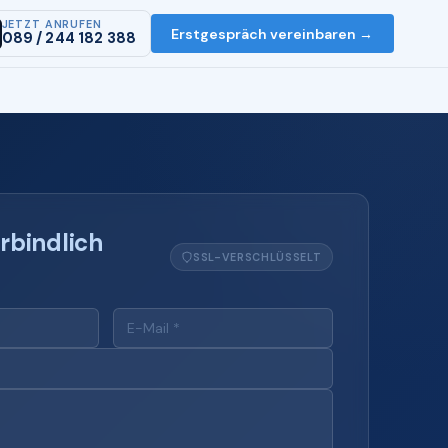
JETZT ANRUFEN
Erstgespräch vereinbaren →
089 / 244 182 388
rbindlich
SSL-VERSCHLÜSSELT