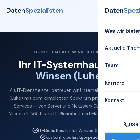
Startseite
Systemhaus
Winsen (Luhe)
Daten
Spezialisten
Daten
Spezi
Was wir biete
Aktuelle The
IT-SYSTEMHAUS WINSEN (LUHE)
Ihr IT-Systemhaus für
Team
Winsen (Luhe)
Karriere
Als IT-Dienstleister betreuen wir Unternehmen in Winsen
(Luhe) mit dem kompletten Spektrum professioneller IT-
Kontakt
Services — von Server und Netzwerk über Cloud und
Microsoft 365 bis zu IT-Sicherheit und Managed Services.
089 
IT-Dienstleister für Winsen (Luhe)
Kostenfreies Erstgespräch