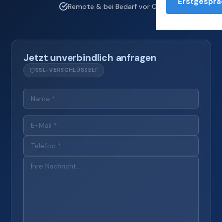
Erstgesprä
Remote & bei Bedarf vor Ort
Jetzt unverbindlich anfragen
SSL-VERSCHLÜSSELT