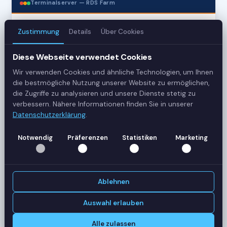
Terminalserver — RDS Farm
Zustimmung
Details
Über Cookies
3
Server
Diese Webseite verwendet Cookies
Wir verwenden Cookies und ähnliche Technologien, um Ihnen
42
die bestmögliche Nutzung unserer Website zu ermöglichen,
Sessions
die Zugriffe zu analysieren und unsere Dienste stetig zu
verbessern. Nähere Informationen finden Sie in unserer
Datenschutzerklärung
.
Healthy
Status
Notwendig
Präferenzen
Statistiken
Marketing
SERVER-AUSLASTUNG
RDS-SRV01
18 Sessions
Ablehnen
CPU
62%
RAM
78%
Auswahl erlauben
RDS-SRV02
14 Sessions
Alle zulassen
CPU
45%