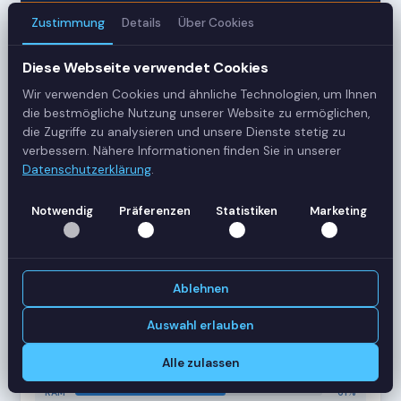
Zustimmung
Details
Über Cookies
3
Diese Webseite verwendet Cookies
Server
Wir verwenden Cookies und ähnliche Technologien, um Ihnen
42
die bestmögliche Nutzung unserer Website zu ermöglichen,
die Zugriffe zu analysieren und unsere Dienste stetig zu
Sessions
verbessern. Nähere Informationen finden Sie in unserer
Datenschutzerklärung
.
Healthy
Notwendig
Präferenzen
Statistiken
Marketing
Status
SERVER-AUSLASTUNG
RDS-SRV01
18 Sessions
Ablehnen
CPU
62%
RAM
78%
Auswahl erlauben
RDS-SRV02
14 Sessions
Alle zulassen
CPU
45%
RAM
61%