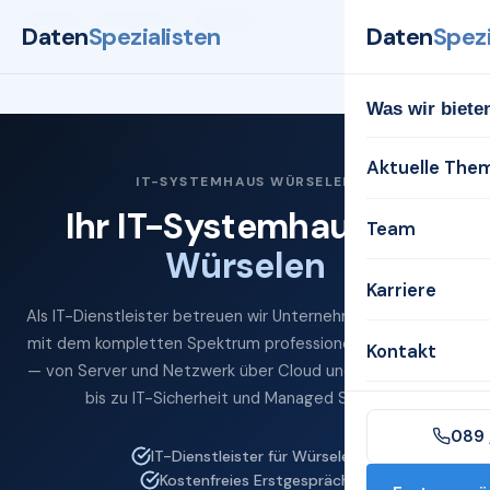
Startseite
Systemhaus
Würselen
Daten
Spezialisten
Daten
Spezi
Was wir biete
Aktuelle The
IT-SYSTEMHAUS WÜRSELEN
Ihr IT-Systemhaus für
Team
Würselen
Karriere
Als IT-Dienstleister betreuen wir Unternehmen in Würselen
mit dem kompletten Spektrum professioneller IT-Services
Kontakt
— von Server und Netzwerk über Cloud und Microsoft 365
bis zu IT-Sicherheit und Managed Services.
089 
IT-Dienstleister für Würselen
Kostenfreies Erstgespräch