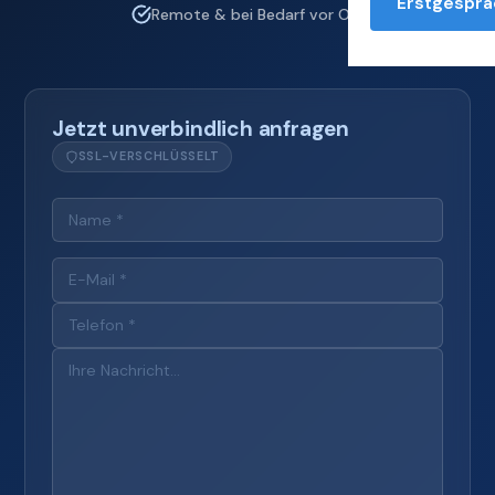
Erstgesprä
Remote & bei Bedarf vor Ort
Jetzt unverbindlich anfragen
SSL-VERSCHLÜSSELT