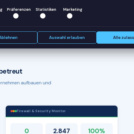
helfen —
g
Präferenzen
Statistiken
Marketing
Erstgespräch vereinbaren
Ablehnen
Auswahl erlauben
Alle zulas
betreut
nternehmen aufbauen und
Firewall & Security Monitor
0
2.847
100%