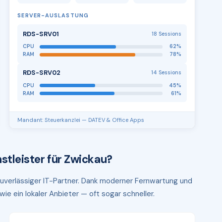
SERVER-AUSLASTUNG
RDS-SRV01
18 Sessions
CPU
62%
RAM
78%
RDS-SRV02
14 Sessions
CPU
45%
RAM
61%
Mandant: Steuerkanzlei — DATEV & Office Apps
stleister für Zwickau?
 zuverlässiger IT-Partner. Dank moderner Fernwartung und
ie ein lokaler Anbieter — oft sogar schneller.