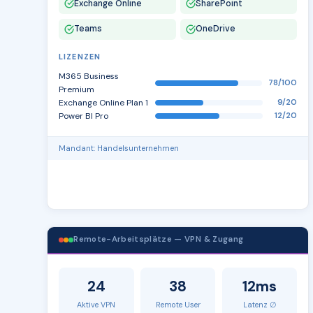
Exchange Online
SharePoint
Teams
OneDrive
LIZENZEN
M365 Business
78/100
Premium
Exchange Online Plan 1
9/20
Power BI Pro
12/20
Mandant: Handelsunternehmen
Remote-Arbeitsplätze — VPN & Zugang
24
38
12ms
Aktive VPN
Remote User
Latenz ∅