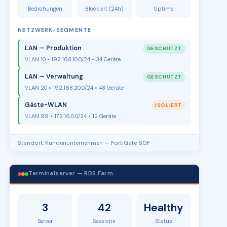
Bedrohungen
Blockiert (24h)
Uptime
NETZWERK-SEGMENTE
LAN — Produktion
GESCHÜTZT
VLAN 10 • 192.168.10.0/24 • 34 Geräte
LAN — Verwaltung
GESCHÜTZT
VLAN 20 • 192.168.20.0/24 • 48 Geräte
Gäste-WLAN
ISOLIERT
VLAN 99 • 172.16.0.0/24 • 12 Geräte
Standort: Kundenunternehmen — FortiGate 60F
Terminalserver — RDS Farm
3
42
Healthy
Server
Sessions
Status