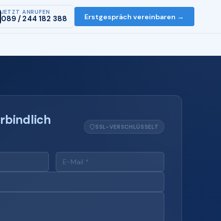
JETZT ANRUFEN
Erstgespräch vereinbaren →
089 / 244 182 388
rbindlich
SSL-VERSCHLÜSSELT