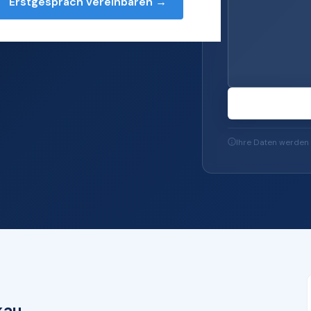
Erstgespräch vereinbaren →
s — von Server und
-Sicherheit und
Ihre Daten werden 
kau