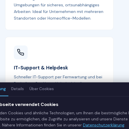
Umgebungen für sicheres, ortsunabhängiges
Arbeiten. Ideal für Unternehmen mit mehreren
Standorten oder Homeoffice-Modellen.
IT-Support & Helpdesk
Schneller IT-Support per Fernwartung und bei
Bedarf vor Ort. Unser Helpdesk ist Ihr erster
ung
Details
Über Cookies
Ansprechpartner bei allen IT-Fragen —
kompetent, freundlich und lösungsorientiert.
bseite verwendet Cookies
den Cookies und ähnliche Technologien, um Ihnen die bestmögliche
bsite zu ermöglichen, die Zugriffe zu analysieren und unsere Dienste 
. Nähere Informationen finden Sie in unserer
Datenschutzerklärung
.