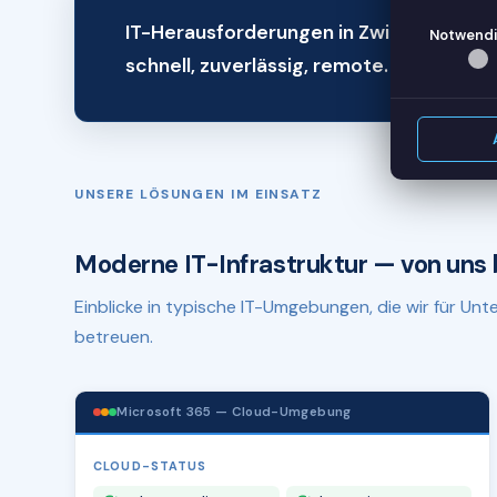
IT-Herausforderungen in Zwickau? Wir 
Notwendi
schnell, zuverlässig, remote.
UNSERE LÖSUNGEN IM EINSATZ
Moderne IT-Infrastruktur — von uns 
Einblicke in typische IT-Umgebungen, die wir für U
betreuen.
Microsoft 365 — Cloud-Umgebung
CLOUD-STATUS