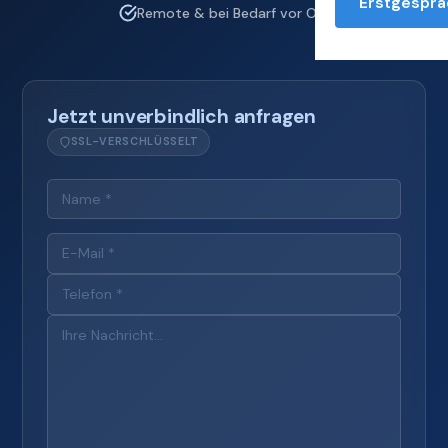
Erstgesprä
Remote & bei Bedarf vor Ort
Jetzt unverbindlich anfragen
SSL-VERSCHLÜSSELT