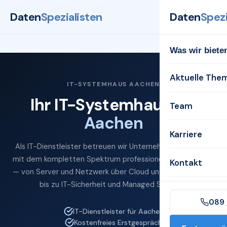
Startseite
Systemhaus
Aachen
Daten
Spezialisten
Daten
Spezi
Was wir biete
Aktuelle The
IT-SYSTEMHAUS AACHEN
Ihr IT-Systemhaus für
Team
Aachen
Karriere
Als IT-Dienstleister betreuen wir Unternehmen in Aachen
mit dem kompletten Spektrum professioneller IT-Services
Kontakt
— von Server und Netzwerk über Cloud und Microsoft 365
bis zu IT-Sicherheit und Managed Services.
089 
IT-Dienstleister für Aachen
Kostenfreies Erstgespräch