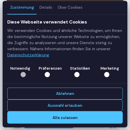
Zustimmung
Details
Über Cookies
3
Diese Webseite verwendet Cookies
Server
Wir verwenden Cookies und ähnliche Technologien, um Ihnen
42
die bestmögliche Nutzung unserer Website zu ermöglichen,
die Zugriffe zu analysieren und unsere Dienste stetig zu
Sessions
verbessern. Nähere Informationen finden Sie in unserer
Datenschutzerklärung
.
Healthy
Notwendig
Präferenzen
Statistiken
Marketing
Status
SERVER-AUSLASTUNG
RDS-SRV01
18 Sessions
Ablehnen
CPU
62%
RAM
78%
Auswahl erlauben
RDS-SRV02
14 Sessions
Alle zulassen
CPU
45%
RAM
61%