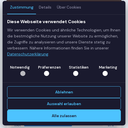
Zustimmung
Details
Über Cookies
3
Diese Webseite verwendet Cookies
Server
Wir verwenden Cookies und ähnliche Technologien, um Ihnen
42
die bestmögliche Nutzung unserer Website zu ermöglichen,
die Zugriffe zu analysieren und unsere Dienste stetig zu
Sessions
verbessern. Nähere Informationen finden Sie in unserer
Datenschutzerklärung
.
Healthy
Notwendig
Präferenzen
Statistiken
Marketing
Status
SERVER-AUSLASTUNG
RDS-SRV01
18 Sessions
Ablehnen
CPU
62%
RAM
78%
Auswahl erlauben
RDS-SRV02
14 Sessions
Alle zulassen
CPU
45%
RAM
61%