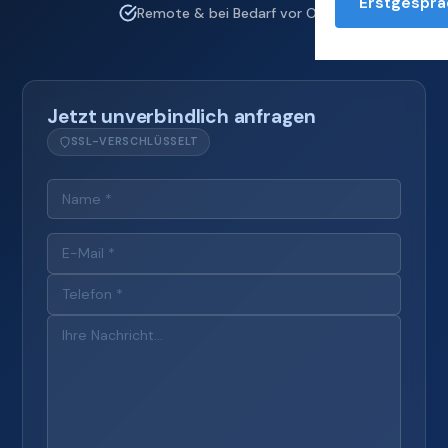
Erstgesprä
Remote & bei Bedarf vor Ort
Jetzt unverbindlich anfragen
SSL-VERSCHLÜSSELT