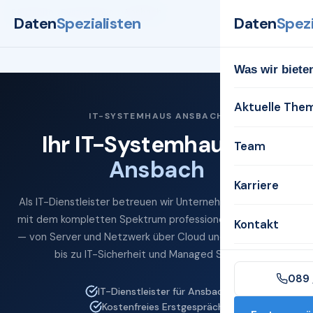
Startseite
Systemhaus
Ansbach
Daten
Spezialisten
Daten
Spezi
Was wir biete
Aktuelle The
IT-SYSTEMHAUS ANSBACH
Ihr IT-Systemhaus für
Team
Ansbach
Karriere
Als IT-Dienstleister betreuen wir Unternehmen in Ansbach
mit dem kompletten Spektrum professioneller IT-Services
Kontakt
— von Server und Netzwerk über Cloud und Microsoft 365
bis zu IT-Sicherheit und Managed Services.
089 
IT-Dienstleister für Ansbach
Kostenfreies Erstgespräch