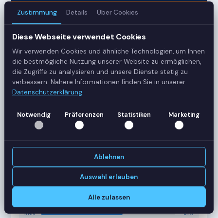
Zustimmung
Details
Über Cookies
3
Diese Webseite verwendet Cookies
Server
Wir verwenden Cookies und ähnliche Technologien, um Ihnen
42
die bestmögliche Nutzung unserer Website zu ermöglichen,
die Zugriffe zu analysieren und unsere Dienste stetig zu
Sessions
verbessern. Nähere Informationen finden Sie in unserer
Datenschutzerklärung
.
Healthy
Notwendig
Präferenzen
Statistiken
Marketing
Status
SERVER-AUSLASTUNG
RDS-SRV01
18 Sessions
Ablehnen
CPU
62%
RAM
78%
Auswahl erlauben
RDS-SRV02
14 Sessions
Alle zulassen
CPU
45%
RAM
61%