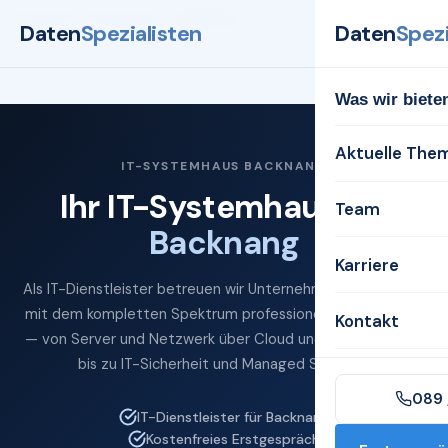
Startseite
Systemhaus
Backnang
Daten
Spezialisten
Daten
Spezi
Was wir biete
Aktuelle The
IT-SYSTEMHAUS BACKNANG
Ihr IT-Systemhaus für
Team
Backnang
Karriere
Als IT-Dienstleister betreuen wir Unternehmen in Backnang
mit dem kompletten Spektrum professioneller IT-Services
Kontakt
— von Server und Netzwerk über Cloud und Microsoft 365
bis zu IT-Sicherheit und Managed Services.
089 
IT-Dienstleister für Backnang
Kostenfreies Erstgespräch